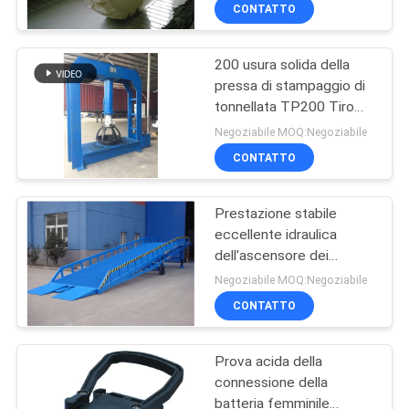
resistenza bassa di
DI
CONTATTO
rotolamento
QUALITÀ
200 usura solida della
69
pressa di stampaggio di
CONTATTACI
tonnellata TP200 Tiro
Carrello elevatore
che resiste a
Negoziabile MOQ:Negoziabile
caricabatterie
2110X800X2430
NOTIZIE
CONTATTO
millimetro
MAPPA
Prestazione stabile
eccellente idraulica
DEL
dell'ascensore dei
27
SITO
livellatori di magazzino
Negoziabile MOQ:Negoziabile
DCQY15-0.5
Connessione della
CONTATTO
INFORMATIVA
batteria del carrello
Prova acida della
SULLA
elevatore
connessione della
PRIVACY
batteria femminile