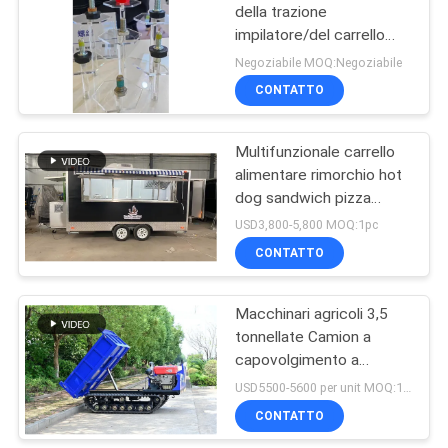
della trazione
impilatore/del carrello
17
elevatore M10
Negoziabile MOQ:Negoziabile
rispettoso dell'ambiente
gomme solide del
CONTATTO
carrello elevatore
Multifunzionale carrello
alimentare rimorchio hot
dog sandwich pizza
carrello alimentare
USD3,800-5,800 MOQ:1pc
rimorchio
CONTATTO
26
Idraulica Dock
Macchinari agricoli 3,5
tonnellate Camion a
Leveler
capovolgimento a
motore a motore diesel
USD5500-5600 per unit MOQ:1 unità
CONTATTO