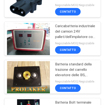
maschio del carrello
Negoziabile MOQ:Negoziabile
elevatore di EC80 80A
CONTATTO
con il terminale Shell dei
49
pp
Macchina della
Caricabatteria industriale
del camion 24V
stampa della
pallet/dell'impilatore con
alta luminosità LED
gomma del carrello
Negoziabile MOQ:Negoziabile
CONTATTO
elevatore
Batteria standard della
36
trazione del carrello
elevatore delle BS,
Stacker elettrico
490Ah/batterie trazione
Negoziabile MOQ:Negoziabile
di 5hrs 2V
CONTATTO
Batteria Bolt terminale