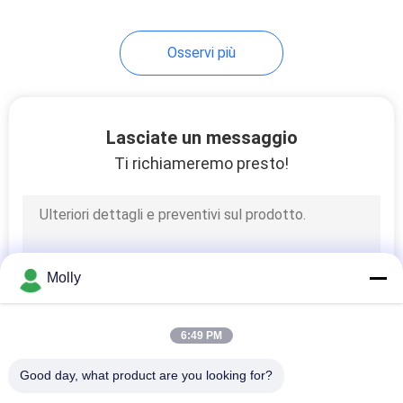
26
Osservi più
Camionino a pallet a
mano
Lasciate un messaggio
Ti richiameremo presto!
16
Gabbia a rotoli di
Molly
magazzino
6:49 PM
Good day, what product are you looking for?