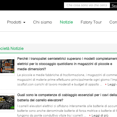
Se
Prodotti
Chi siamo
Notizie
Fatory Tour
Cont
cietà Notizie
Perché i transpallet semielettrici superano i modelli completamen
elettrici per lo stoccaggio quotidiano in magazzini di piccole e
medie dimensioni?
Le piccole e medie fabbriche di trasformazione, i magazzini di commerci
magazzini di materie prime effettuano principalmente ogni giorno l'impil
scaffali,con carichi di lavoro moderati e budget di appalto ...
Leggi 
Quali sono le competenze di cablaggio essenziali per i cavi della
batteria del carrello elevatore?
I carrelli elevatori elettrici si affidano interamente alle batterie di ac
batterie sono anche denominate batterie di forza motrice o batterie di t
fungono da ponte conduttivo vitale tra i carrelli ...
Leggi di più