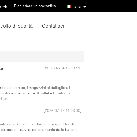
Richiedere un preventivo
|
Italian
arch
rollo di qualità
Contattaci
[2026-07-24 16:03:11]
te
o elettronico, i magazzini al dettaglio e i
azione intermittente di pallet e il carico su
di più
[2026-07-17 11:03:00]
cumulo della trazione per fornire energia. Queste
ipo aperto. I cavi di collegamento della batteria