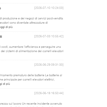
[2026-07-10 10:24:03]
o
 di produzione e dei negozi di servizi post-vendita
levatori sono diventate attrezzature di
ggi di più
[2026-07-03 10:55:42]
li
 i costi, aumentare l’efficienza e perseguire una
ei sistemi di alimentazione dei carrelli elevatori
[2026-06-29 09:31:33]
cchiamento prematuro delle batterie Le batterie al
principale per carrelli elevatori elettrici,
i di più
[2026-06-18 16:50:44]
urezza sul lavoro Un recente incidente avvenuto