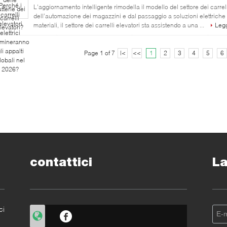
L'aggiornamento intelligente rimodella il modello del settore dei carre
dell’automazione dei magazzini e dal passaggio a soluzioni elettrich
materiali, il settore dei carrelli elevatori sta assistendo a una ...
Legg
Page 1 of 7
|<
<<
1
2
3
4
5
6
contattici
La
ci