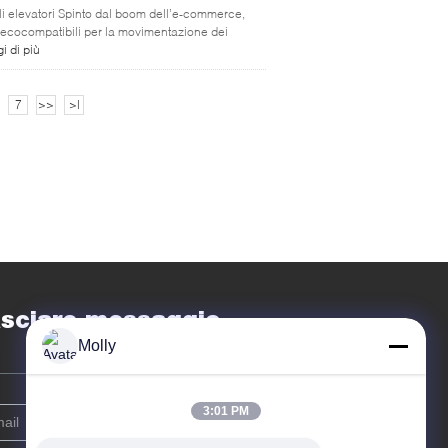
lli elevatori Spinto dal boom dell’e-commerce,
e ecocompatibili per la movimentazione dei
i di più
7
>>
>|
sciare messaggio
Molly
3:01 PM