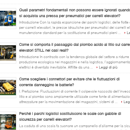
Quali parametri fondamentali non possono essere ignorati quand
si acquista una pressa per pneumatici per carrelli elevatori?
Introduzione Con la rapida espansione dei parchi logistici, delle flotte
per carrelli elevatori, le presse idrauliche per pneumatici dei carrelli e
manutenzione standard per la sostituzione di pneumatici pieni ...
Le
Come si comporta il passaggio dal piombo acido al litio sui carrel
elevatori STILL nei casi reali?
Introduzione In contrasto con la tendenza globale del settore a ridurre
produzione ecologica nei magazzini e nella logistica, l’aggiornamento d
elettrici è diventato inevitabile. Afflitte da una ...
Leggi di più
Come scegliere i connettori per evitare che le fluttuazioni di
corrente danneggino le batterie?
I. Prefazione: Fluctuazioni di corrente Il colpevole nascosto dell'inve
litio e al piombo sono ampiamente utilizzate come fonte di alimentazione 
attrezzature per la movimentazione dei magazzini, sistemi di ...
Legg
Perché i parchi logistici sostituiscono le scale con gabbie di
sicurezza per carrelli elevatori?
La caduta di una scala fa suonare un campanello d'allarme per la sic