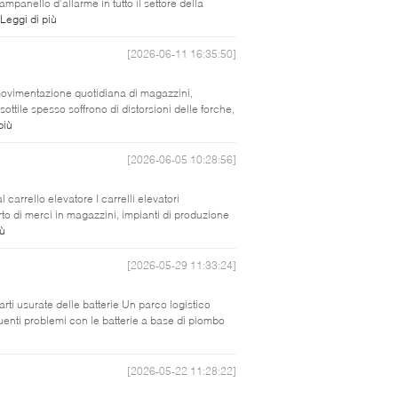
mpanello d’allarme in tutto il settore della
Leggi di più
[2026-06-11 16:35:50]
a movimentazione quotidiana di magazzini,
sottile spesso soffrono di distorsioni delle forche,
più
[2026-06-05 10:28:56]
 carrello elevatore I carrelli elevatori
rto di merci in magazzini, impianti di produzione
iù
[2026-05-29 11:33:24]
 parti usurate delle batterie Un parco logistico
quenti problemi con le batterie a base di piombo
[2026-05-22 11:28:22]