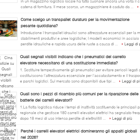
in un magazzino logistico locale ha fatto suonare ancora una volta il ca
catena di fornitura. Il mese scorso, un magazziniere è caduto da ...
Come scelgo un transpallet duraturo per la movimentazione
pesante quotidiana?
Introduzione I transpallet idraulici sono attrezzature essenziali per l
stabilimenti produttivi e aree logistiche; I modelli economici in acciaio 
perdite idrauliche e rapida usura delle ruote a causa di ...
Leggi di 
Quali segnali visibili indicano che i pneumatici del carrello
elevatore necessitano di una sostituzione immediata?
1. Sostituire tempestivamente gli pneumatici per evitare pericoli legati al
costituiscono l'attrezzatura essenziale per l'accatastamento e il traspo
e parchi logistici. Sul mercato sono disponibili due tipi ...
Leggi di p
Quali sono i pezzi di ricambio più comuni per la riparazione delle
batterie dei carrelli elevatori?
1.La flotta logistica riduce i tempi di inattività sostituendo le principali
regionale che gestisce 180 carrelli elevatori elettrici ha segnalato fre
dopo 18 mesi di uso intenso.perdite di elettrolitiIl ...
Leggi di più
Perché i carrelli elevatori elettrici domineranno gli appalti globali
nel 2026?