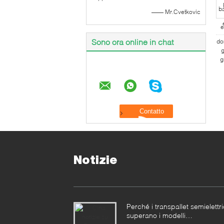
—— Mr.Cvetkovic
Sono ora online in chat
Notizie
Perché i transpallet semielettri
superano i modelli