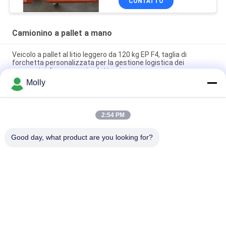
CONTATTO
Camionino a pallet a mano
Veicolo a pallet al litio leggero da 120 kg EP F4, taglia di
forchetta personalizzata per la gestione logistica dei
magazzini di commercio elettronico
Molly
Carrozzeria idraulica CBY-11 per pallet per magazzini
Carrello elevatore manuale per pallet CBY-5N da 5 tonnellate
2:54 PM
per impieghi gravosi con capacità di 5000 kg e ruote in nylon in
acciaio ad alta resistenza
Good day, what product are you looking for?
Categorie popolari
Tutti
Parti Della Batteria 
Batteria Della 
Del Carrello 
Trazione Del 
Elevatore
Carrello Elevatore
Carrello Elevatore 
Connessione Della 