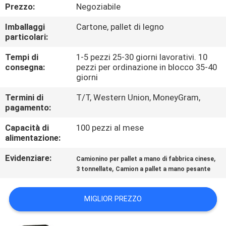
DI
Prezzo:
Negoziabile
QUALITÀ
Imballaggi
Cartone, pallet di legno
particolari:
CONTATTACI
Tempi di
1-5 pezzi 25-30 giorni lavorativi. 10
consegna:
pezzi per ordinazione in blocco 35-40
giorni
NOTIZIE
Termini di
T/T, Western Union, MoneyGram,
pagamento:
MAPPA
Capacità di
100 pezzi al mese
DEL
alimentazione:
SITO
Evidenziare:
,
Camionino per pallet a mano di fabbrica cinese
,
3 tonnellate
Camion a pallet a mano pesante
INFORMATIVA
MIGLIOR PREZZO
SULLA
PRIVACY