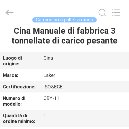
-
2026
LAKER
AUTOPARTS
CO.,LIMITED.
Camionino a pallet a mano
All
Rights
Cina Manuale di fabbrica 3
CASA
Reserved.
tonnellate di carico pesante
PRODOTTI
Luogo di
Cina
origine:
CHI
SIAMO
Marca:
Laker
Certificazione:
ISO&ECE
FATORY
Numero di
CBY-11
TOUR
modello:
Quantità di
1
ordine minimo:
CONTROLLO