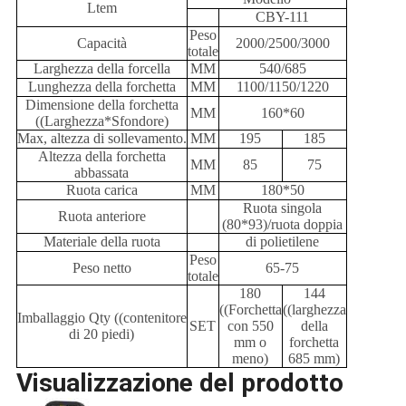
Ltem
CBY-111
Peso
Capacità
2000/2500/3000
totale
Larghezza della forcella
MM
540/685
Lunghezza della forchetta
MM
1100/1150/1220
Dimensione della forchetta
MM
160*60
((Larghezza*Sfondore)
Max, altezza di sollevamento.
MM
195
185
Altezza della forchetta
MM
85
75
abbassata
Ruota carica
MM
180*50
Ruota singola
Ruota anteriore
(80*93)/ruota doppia
Materiale della ruota
di polietilene
Peso
Peso netto
65-75
totale
180
144
((Forchetta
((larghezza
Imballaggio Qty ((contenitore
SET
con 550
della
di 20 piedi)
mm o
forchetta
meno)
685 mm)
Visualizzazione del prodotto