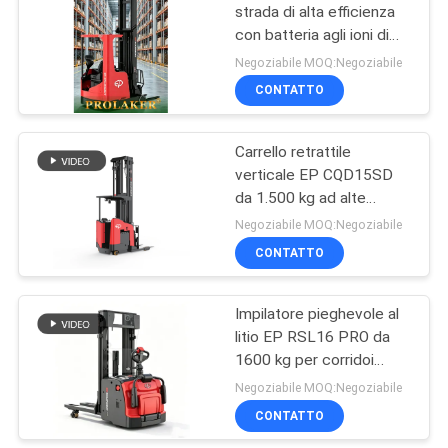
stretto
strada di alta efficienza
con batteria agli ioni di
17
litio da 80 V per
Negoziabile MOQ:Negoziabile
magazzini a corridoio
gomme solide del
CONTATTO
stretto
carrello elevatore
Carrello retrattile
verticale EP CQD15SD
da 1.500 kg ad alte
prestazioni per
Negoziabile MOQ:Negoziabile
scaffalature a doppia
CONTATTO
26
profondità
Idraulica Dock
Impilatore pieghevole al
litio EP RSL16 PRO da
Leveler
1600 kg per corridoi
stretti di magazzino
Negoziabile MOQ:Negoziabile
CONTATTO