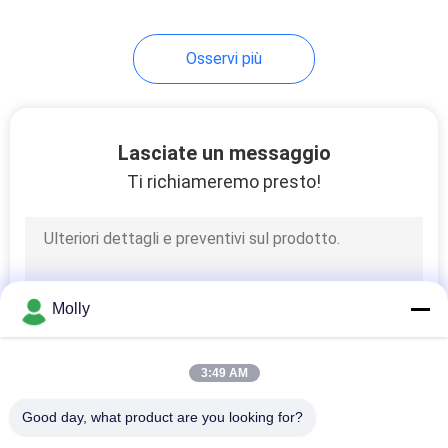
26
Osservi più
Camionino a pallet a
mano
Lasciate un messaggio
Ti richiameremo presto!
16
Gabbia a rotoli di
Molly
magazzino
3:49 AM
Good day, what product are you looking for?