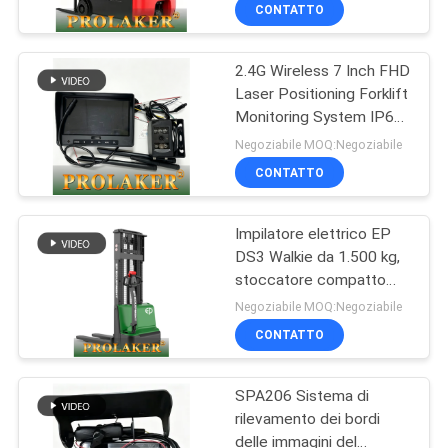
soffitto basso Cargo
DI
CONTATTO
Cargo Utilizzo Caricatore
QUALITÀ
Li-ion incorporato
Opportunità di ricarica
2.4G Wireless 7 Inch FHD
69
carrello elevatore
Laser Positioning Forklift
CONTATTACI
Monitoring System IP68
Carrello elevatore
Camera anti-collizione
Negoziabile MOQ:Negoziabile
caricabatterie
impermeabile con
NOTIZIE
CONTATTO
registrazione a loop
MAPPA
Impilatore elettrico EP
DS3 Walkie da 1.500 kg,
DEL
stoccatore compatto
27
SITO
per corridoi stretti con
Negoziabile MOQ:Negoziabile
caricatore integrato
Connessione della
CONTATTO
INFORMATIVA
batteria del carrello
SPA206 Sistema di
SULLA
elevatore
rilevamento dei bordi
PRIVACY
delle immagini del