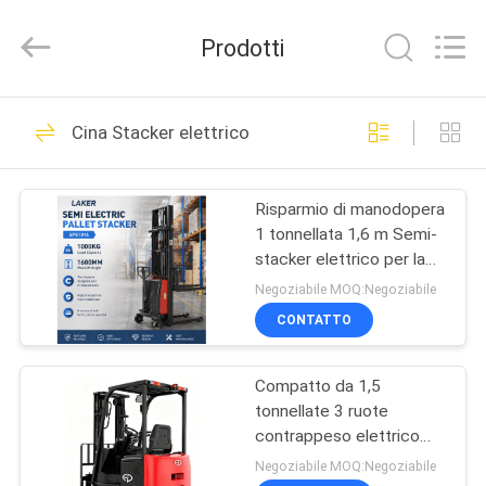
-
2026
LAKER
Prodotti
AUTOPARTS
CO.,LIMITED.
All
Rights
CASA
Reserved.
133
Cina Stacker elettrico
Parti della batteria
PRODOTTI
del carrello
Risparmio di manodopera
1 tonnellata 1,6 m Semi-
elevatore
CHI
stacker elettrico per la
SIAMO
movimentazione dei
Negoziabile MOQ:Negoziabile
pallet in magazzino
CONTATTO
140
FATORY
Batteria della
Compatto da 1,5
TOUR
tonnellate 3 ruote
trazione del carrello
contrappeso elettrico
CONTROLLO
carrello elevatore a
Negoziabile MOQ:Negoziabile
elevatore