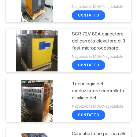
batteria industriale e
Negoziabile MOQ:Negoziabile
caricatore
CONTATTO
SCR 72V 80A caricatore
del carrello elevatore di 3
fasi, microprocessore
del caricabatteria di Jack
Negoziabile MOQ:Negoziabile
del pallet controllato
CONTATTO
Tecnologia del
raddrizzatore controllato
di silicio del
caricabatteria del carrello
Negoziabile MOQ:Negoziabile
elevatore di CZB5C 100A
CONTATTO
48V
Caricabatterie per carrelli