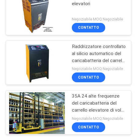
elevatori
Negoziabile MOQ:Negoziabile
CONTATTO
Raddrizzatore controllato
al silicio automatico del
caricabatteria del carrello
elevatore di CZB5C 65A
Negoziabile MOQ:Negoziabile
48V
CONTATTO
35A 24 alte frequenze
del caricabatteria del
carrello elevatore di volt
per le batterie di piccola
Negoziabile MOQ:Negoziabile
dimensione
CONTATTO