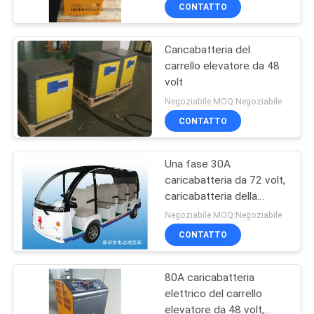
carrello elevatore a
DI
CONTATTO
forcale
QUALITÀ
Caricabatteria del
carrello elevatore da 48
CONTATTACI
volt
Negoziabile MOQ:Negoziabile
NOTIZIE
CONTATTO
MAPPA
Una fase 30A
caricabatteria da 72 volt,
DEL
caricabatteria della
SITO
trazione per il carrello
Negoziabile MOQ:Negoziabile
elevatore
CONTATTO
INFORMATIVA
80A caricabatteria
SULLA
elettrico del carrello
PRIVACY
elevatore da 48 volt,