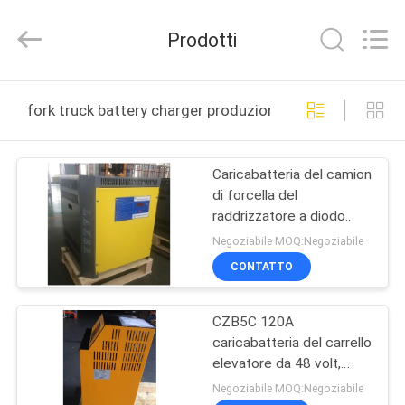
-
2026
LAKER
Prodotti
AUTOPARTS
CO.,LIMITED.
All
Rights
CASA
Reserved.
fork truck battery charger produzione online
PRODOTTI
Caricabatteria del camion
di forcella del
CHI
raddrizzatore a diodo
SIAMO
dell'SCR 60A,
Negoziabile MOQ:Negoziabile
caricabatteria del camion
CONTATTO
FATORY
CZB5C 120A
TOUR
caricabatteria del carrello
elevatore da 48 volt,
CONTROLLO
caricabatterie del
Negoziabile MOQ:Negoziabile