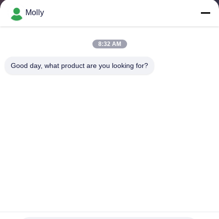
DI
Molly
QUALITÀ
8:32 AM
CONTATTACI
Good day, what product are you looking for?
NOTIZIE
MAPPA
DEL
SITO
INFORMATIVA
SULLA
Accessibile accessibile all'aria aperta Pubblico di lusso Bagno
in roulotte Bagno portatile Potty Mobile Toilette
PRIVACY