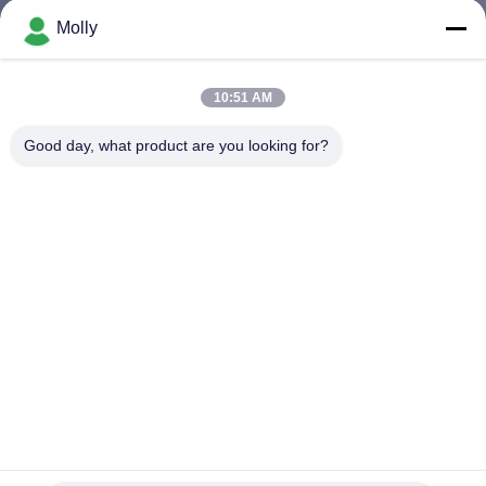
DI
Molly
QUALITÀ
10:51 AM
CONTATTACI
Good day, what product are you looking for?
NOTIZIE
MAPPA
DEL
SITO
INFORMATIVA
SULLA
Prezzi accessibili Funzionale e personalizzabile Mobile Single
Shower Trailer Outdoor Luxury Bathroom Toilet
PRIVACY