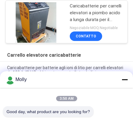
Caricabatterie per carrelli
elevatori a piombo acido
a lunga durata per il
settore industriale 48V
Negoziabile MOQ:Negotiable
80A
CONTATTO
Carrello elevatore caricabatterie
Caricabatterie per batterie agli ioni di litio per carrelli elevatori
da 100 A 48 V Raddrizzatore controllato al silicio
Molly
Caricabatterie per carrelli elevatori in lega di alluminio CZB5C
24V/45A con ventola di raffreddamento silenziosa
3:50 AM
Caricabatteria per carrello elevatore 120A Protezione da
sovraccarico 48 Volt
Good day, what product are you looking for?
Categorie popolari
Tutti