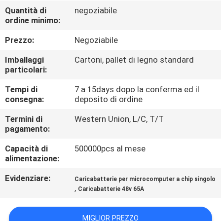
DI
Quantità di
negoziabile
ordine minimo:
QUALITÀ
Prezzo:
Negoziabile
CONTATTACI
Imballaggi
Cartoni, pallet di legno standard
particolari:
NOTIZIE
Tempi di
7 a 15days dopo la conferma ed il
consegna:
deposito di ordine
MAPPA
Termini di
Western Union, L/C, T/T
pagamento:
DEL
Capacità di
500000pcs al mese
SITO
alimentazione:
Evidenziare:
Caricabatterie per microcomputer a chip singolo
INFORMATIVA
,
Caricabatterie 48v 65A
SULLA
PRIVACY
MIGLIOR PREZZO