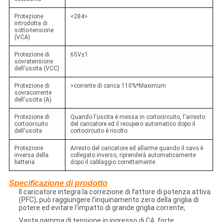
Protezione
<284>
introdotta di
sotto-tensione
(VCA)
Protezione di
65V±1
sovratensione
dell'uscita (VCC)
Protezione di
>corrente di carica 110%*Maximum
sovracorrente
dell'uscita (A)
Protezione di
Quando l'uscita è messa in cortocircuito, l'arresto
cortocircuito
del caricatore ed il recupero automatico dopo il
dell'uscita
cortocircuito è risolto.
Protezione
Arresto del caricatore ed allarme quando il cavo è
inversa della
collegato inverso, riprenderà automaticamente
batteria
dopo il cablaggio correttamente.
Specificazione di prodotto
Il caricatore integra la correzione di fattore di potenza attiva
(PFC), può raggiungere l'inquinamento zero della griglia di
potere ed evitare l'impatto di grande griglia corrente;
Vasta gamma di tensione in ingresso di CA, forte