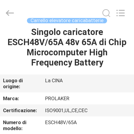
-
2026
LAKER
AUTOPARTS
CO.,LIMITED.
Carrello elevatore caricabatterie
All
Rights
Singolo caricatore
CASA
Reserved.
ESCH48V/65A 48v 65A di Chip
PRODOTTI
Microcomputer High
Frequency Battery
CHI
SIAMO
Luogo di
La CINA
origine:
FATORY
Marca:
PROLAKER
TOUR
Certificazione:
ISO9001,UL,CE,CEC
Numero di
ESCH48V/65A
CONTROLLO
modello: