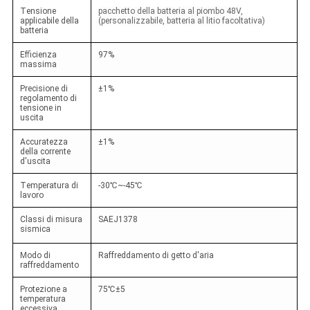
Tensione
pacchetto della batteria al piombo 48V,
applicabile della
(personalizzabile, batteria al litio facoltativa)
batteria
Efficienza
97%
massima
Precisione di
±1%
regolamento di
tensione in
uscita
Accuratezza
±1%
della corrente
d'uscita
Temperatura di
-30
℃~-45℃
lavoro
Classi di misura
SAEJ1378
sismica
Modo di
Raffreddamento di getto d'aria
raffreddamento
Protezione a
75
℃±5
temperatura
eccessiva