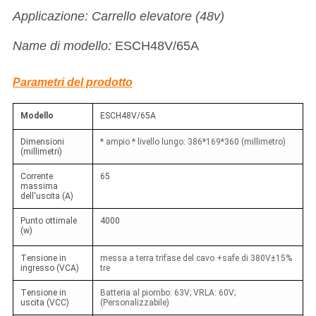
Applicazione: Carrello elevatore (48v)
Name di modello:
ESCH48V/65A
Parametri del prodotto
Modello
ESCH48V/65A
Dimensioni
* ampio * livello lungo: 386*169*360 (millimetro)
(millimetri)
Corrente
65
massima
dell'uscita (A)
Punto ottimale
4000
(w)
Tensione in
messa a terra trifase del cavo +safe di 380V±15%
ingresso (VCA)
tre
Tensione in
Batteria al piombo: 63V; VRLA: 60V;
uscita (VCC)
(Personalizzabile)