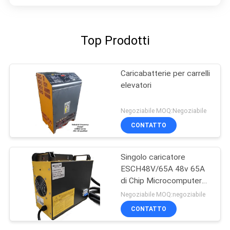
Top Prodotti
Caricabatterie per carrelli
elevatori
Negoziabile MOQ:Negoziabile
CONTATTO
Singolo caricatore
ESCH48V/65A 48v 65A
di Chip Microcomputer
High Frequency Battery
Negoziabile MOQ:negoziabile
CONTATTO