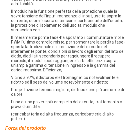
adattabilità;
Il modulo ha la funzione perfetta della protezione quale la
sovratensione dell'input, mancanza di input, uscita sopra la
corrente, sopra l'uscita di tensione, cortocircuito dell'uscita,
la protezione di isolamento dell'uscita, modulo che
surriscalda ecc;
Il interamente ponte fase-ha spostato il commutatore molle
PWM l'ultimo controllo misto, per sormontare la perdita fase-
spostata tradizionale di circolazione del circuito del
interamente ponte, condizioni di lavoro degli errori del lato del
diodo, diodi lati secondario per raggiungere il recupero
morbido, il modulo può raggiungere l'alta efficienza sopra
un'ampia gamma di tensione in ingresso e la gamma del
carico massimo. Efficienza;
Vicino a 97%, il disturbo elettromagnetico notevolmente è
ridotto ed il peso del volume notevolmente è ridotto;
Progettazione termica migliore, distribuzione più uniforme di
calore;
L'uso di una polvere più completa del circuito, trattamento a
prova d'umidità;
(caricabatteria ad alta frequenza, caricabatteria di alto
potere)
Forza del prodotto