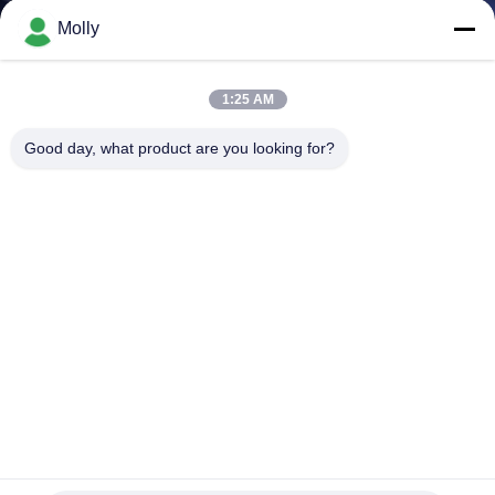
DI
Molly
QUALITÀ
1:25 AM
CONTATTACI
Good day, what product are you looking for?
NOTIZIE
MAPPA
DEL
SITO
INFORMATIVA
SULLA
Motore diesel di tipo 5 tonnellate Crawler Transport Cargo
Dumper per piantagioni di palma da olio
PRIVACY