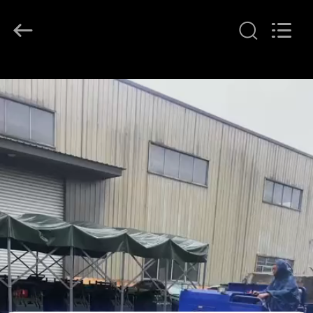
-
2026
LAKER
AUTOPARTS
CO.,LIMITED.
All
Rights
CASA
Reserved.
PRODOTTI
CHI
SIAMO
FATORY
TOUR
CONTROLLO