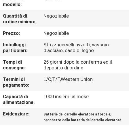
DI
modello:
QUALITÀ
Quantità di
Negoziabile
ordine minimo:
CONTATTACI
Prezzo:
Negoziabile
Imballaggi
Strizzacervelli avvolti, vassoio
NOTIZIE
particolari:
d'acciaio, caso di legno
Tempi di
25 giorni dopo la conferma ed il
MAPPA
consegna:
deposito di ordine
DEL
Termini di
L/C,T/T,Western Union
pagamento:
SITO
Capacità di
1000 insiemi al mese
alimentazione:
INFORMATIVA
Evidenziare:
,
Batterie del carrello elevatore a forcale
SULLA
pacchetto della batteria del carrello elevatore
PRIVACY