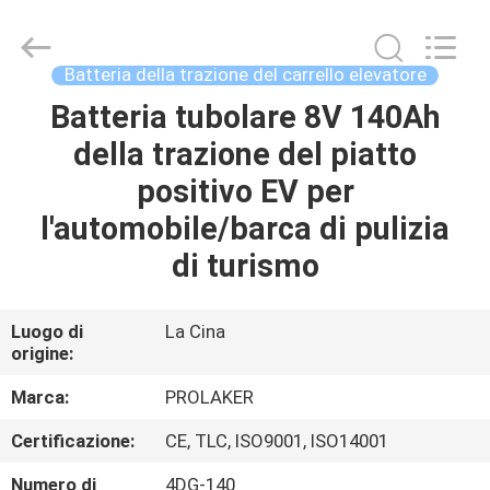
-
2026
LAKER
AUTOPARTS
CO.,LIMITED.
Batteria della trazione del carrello elevatore
All
Rights
Batteria tubolare 8V 140Ah
CASA
Reserved.
della trazione del piatto
PRODOTTI
positivo EV per
l'automobile/barca di pulizia
CHI
di turismo
SIAMO
Luogo di
La Cina
origine:
FATORY
TOUR
Marca:
PROLAKER
Certificazione:
CE, TLC, ISO9001, ISO14001
CONTROLLO
Numero di
4DG-140