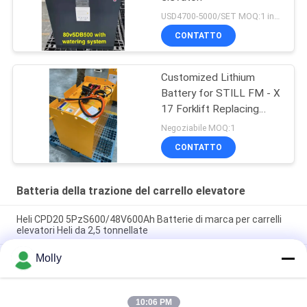
USD4700-5000/SET MOQ:1 insieme
CONTATTO
Customized Lithium
Battery for STILL FM - X
17 Forklift Replacing
48V/775AH Lead - Acid
Negoziabile MOQ:1
Battery to 51.2V 690AH
CONTATTO
Lithium Battery
Batteria della trazione del carrello elevatore
Heli CPD20 5PzS600/48V600Ah Batterie di marca per carrelli
elevatori Heli da 2,5 tonnellate
Molly
Heli CPD30 Camion elevatore elettrico Marca 6PBS600 80V
600Ah Batteria, all'ingrosso per Heli Electric Counterbalance
Forklift
10:06 PM