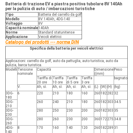
Batteria di trazione EV a piastra positiva tubolare 8V 140Ah
per la pulizia di auto / imbarcazioni turistiche
Tipo
Batteria del carrello da golf
Modello
8V 140Ah, 4DG-140
Voltaggio
8V
Capacità nominale
140Ah
Norme
Standard statunitense
Applicazione
Veicoli elettrici
Catalogo dei prodotti --- norma DIN
Specifica della batteria per veicoli elettrici
Applicazioni: carrello da golf, auto da pattuglia, auto turistica, auto da
pulizia, barca turistica.
Modelli
Tensione
Capacità
Dimensione
Peso
nominale
((mm)
Tariffa di
Tariffa
Tariffa
Tariffa
bagnato
20 ore
10 ore
di 5 ore
3 ore
V.
Ah, sì.
Ah, sì.
Ah, sì.
Ah, sì.
(L)
(W)
(H)
(kg)
3DG-
6
220
210
180
160
260
182
282
32
180
3DG-
260
240
210
180
260
182
303
34.5
210
3DG-
280
250
230
200
260
182
303
35
230
3DG-
280
260
230
200
360
172
275
34.8
260
4DG-
8
170
160
140
120
260
182
289
31
140