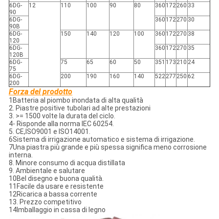
6DG-
12
110
100
90
80
360
172
260
33
90
6DG-
360
172
270
30
90B
6DG-
150
140
120
100
360
172
270
38
120
6DG-
360
172
270
35
120B
6DG-
75
65
60
50
351
173
210
24
75
6DG-
200
190
160
140
522
277
250
62
200
Forza del prodotto
1Batteria al piombo inondata di alta qualità
2. Piastre positive tubolari ad alte prestazioni
3. >= 1500 volte la durata del ciclo.
4- Risponde alla norma IEC 60254.
5. CE,ISO9001 e ISO14001.
6Sistema di irrigazione automatico e sistema di irrigazione.
7Una piastra più grande e più spessa significa meno corrosione
interna.
8. Minore consumo di acqua distillata
9. Ambientale e salutare
10Bel disegno e buona qualità.
11Facile da usare e resistente
12Ricarica a bassa corrente
13. Prezzo competitivo
14Imballaggio in cassa di legno