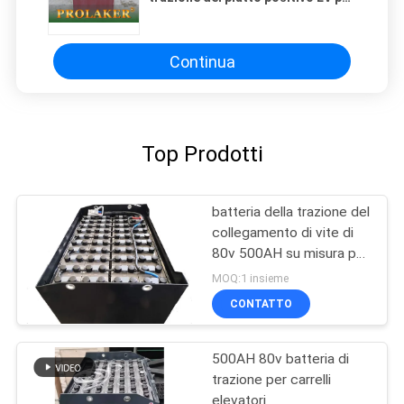
l'automobile/barca di pulizia di
turismo
Continua
Top Prodotti
batteria della trazione del
collegamento di vite di
80v 500AH su misura per
il carrello elevatore di
MOQ:1 insieme
MHE
CONTATTO
500AH 80v batteria di
trazione per carrelli
elevatori