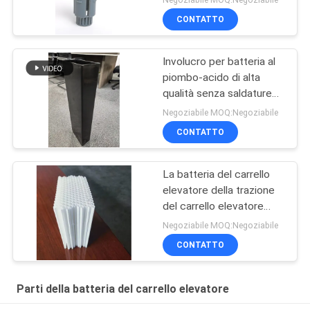
CONTATTO
Involucro per batteria al
piombo-acido di alta
qualità senza saldature
con materiale PP vergine
Negoziabile MOQ:Negoziabile
al 100% e dimensioni
CONTATTO
personalizzabili - Scatola
BCI
La batteria del carrello
elevatore della trazione
del carrello elevatore
parte il guantone di
Negoziabile MOQ:Negoziabile
protezione della batteria
CONTATTO
tessuto 15tubesTubular
Parti della batteria del carrello elevatore