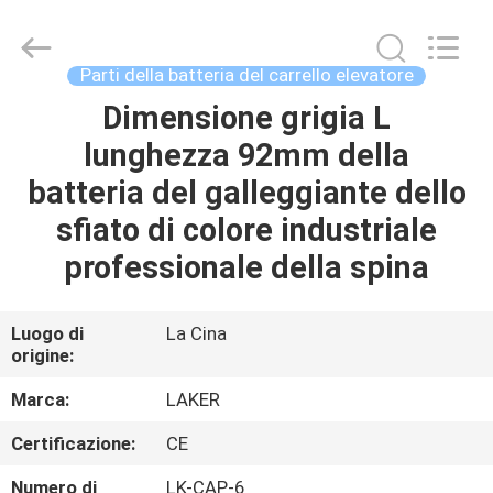
-
2026
LAKER
AUTOPARTS
CO.,LIMITED.
Parti della batteria del carrello elevatore
All
Rights
Dimensione grigia L
CASA
Reserved.
lunghezza 92mm della
PRODOTTI
batteria del galleggiante dello
sfiato di colore industriale
CHI
professionale della spina
SIAMO
Luogo di
La Cina
origine:
FATORY
TOUR
Marca:
LAKER
Certificazione:
CE
CONTROLLO
Numero di
LK-CAP-6