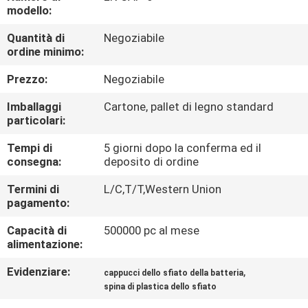
DI
modello:
QUALITÀ
Quantità di
Negoziabile
ordine minimo:
CONTATTACI
Prezzo:
Negoziabile
Imballaggi
Cartone, pallet di legno standard
NOTIZIE
particolari:
Tempi di
5 giorni dopo la conferma ed il
MAPPA
consegna:
deposito di ordine
DEL
Termini di
L/C,T/T,Western Union
pagamento:
SITO
Capacità di
500000 pc al mese
alimentazione:
INFORMATIVA
Evidenziare:
,
cappucci dello sfiato della batteria
SULLA
spina di plastica dello sfiato
PRIVACY