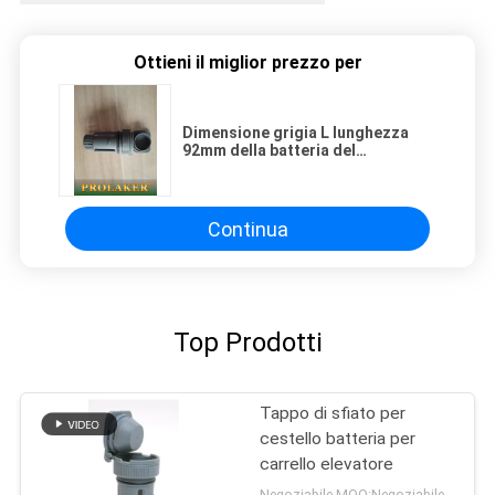
Ottieni il miglior prezzo per
Dimensione grigia L lunghezza
92mm della batteria del
galleggiante dello sfiato di colore
industriale professionale della
spina
Continua
Top Prodotti
Tappo di sfiato per
cestello batteria per
carrello elevatore
Negoziabile MOQ:Negoziabile