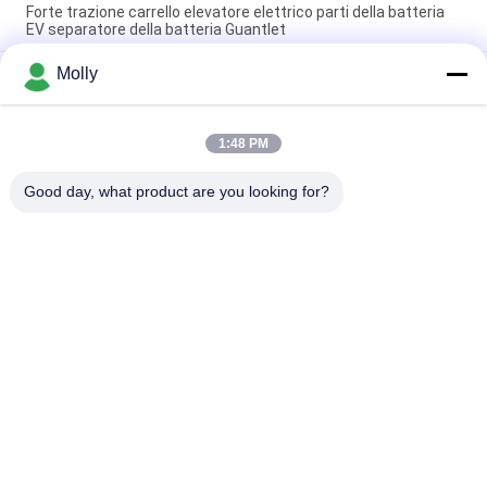
Forte trazione carrello elevatore elettrico parti della batteria
EV separatore della batteria Guantlet
Molly
Colore professionale del nero della vite di Bolt della batteria
della trazione M10 con la testa della plastica
Parti della batteria del carrello elevatore di dimensione m.,
1:48 PM
lunghezza 67mm pp materiali del galleggiante della spina dello
sfiato della batteria
Good day, what product are you looking for?
Categorie popolari
Tutti
Parti Della Batteria 
Batteria Della 
Del Carrello 
Trazione Del 
Elevatore
Carrello Elevatore
Carrello Elevatore 
Connessione Della 
Caricabatterie
Batteria Del Carrello 
Elevatore
Macchina Della 
Stacker Elettrico
Stampa Della 
Gomma Del Carrello 