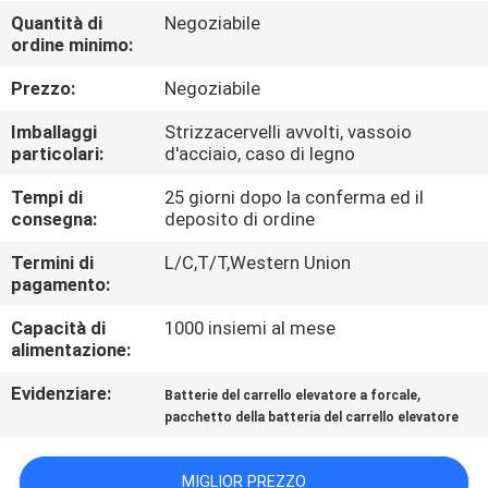
DI
Quantità di
Negoziabile
ordine minimo:
QUALITÀ
Prezzo:
Negoziabile
CONTATTACI
Imballaggi
Strizzacervelli avvolti, vassoio
particolari:
d'acciaio, caso di legno
NOTIZIE
Tempi di
25 giorni dopo la conferma ed il
consegna:
deposito di ordine
MAPPA
Termini di
L/C,T/T,Western Union
pagamento:
DEL
Capacità di
1000 insiemi al mese
SITO
alimentazione:
Evidenziare:
,
Batterie del carrello elevatore a forcale
INFORMATIVA
pacchetto della batteria del carrello elevatore
SULLA
PRIVACY
MIGLIOR PREZZO