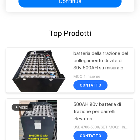
Continua
Top Prodotti
batteria della trazione del
collegamento di vite di
80v 500AH su misura per
il carrello elevatore di
MOQ:1 insieme
MHE
CONTATTO
500AH 80v batteria di
trazione per carrelli
elevatori
USD4700-5000/SET MOQ:1 insieme
CONTATTO