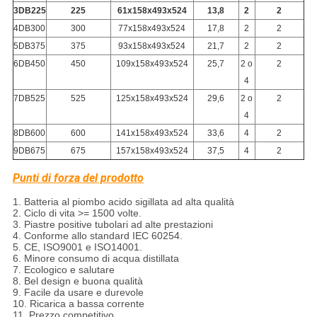
3DB225
225
61x158x
493x524
13,8
2
2
4DB300
300
77x158x
493x524
17,8
2
2
5DB375
375
93x158x
493x524
21,7
2
2
6DB450
450
109x158x
493x524
25,7
2 o
2
4
7DB525
525
125x158x
493x524
29,6
2 o
2
4
8DB600
600
141x158x
493x524
33,6
4
2
9DB675
675
157x158x
493x524
37,5
4
2
Punti di forza del prodotto
1. Batteria al piombo acido sigillata ad alta qualità
2. Ciclo di vita >= 1500 volte.
3. Piastre positive tubolari ad alte prestazioni
4. Conforme allo standard IEC 60254.
5. CE, ISO9001 e ISO14001.
6. Minore consumo di acqua distillata
7. Ecologico e salutare
8. Bel design e buona qualità
9. Facile da usare e durevole
10. Ricarica a bassa corrente
11. Prezzo competitivo