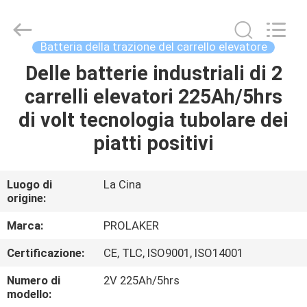
-
2026
LAKER
AUTOPARTS
CO.,LIMITED.
Batteria della trazione del carrello elevatore
All
Rights
Delle batterie industriali di 2
CASA
Reserved.
carrelli elevatori 225Ah/5hrs
PRODOTTI
di volt tecnologia tubolare dei
piatti positivi
CHI
SIAMO
Luogo di
La Cina
origine:
FATORY
Marca:
PROLAKER
TOUR
Certificazione:
CE, TLC, ISO9001, ISO14001
Numero di
2V 225Ah/5hrs
CONTROLLO
modello: