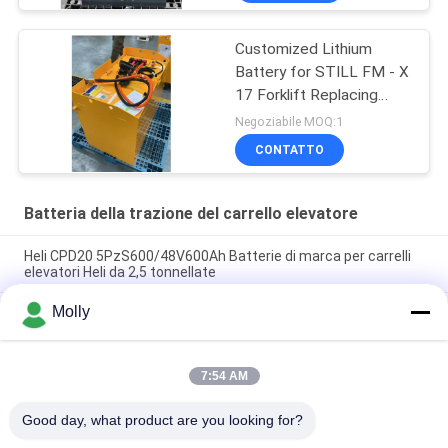
Customized Lithium
Battery for STILL FM - X
17 Forklift Replacing
48V/775AH Lead - Acid
Negoziabile MOQ:1
Battery to 51.2V 690AH
CONTATTO
Lithium Battery
Batteria della trazione del carrello elevatore
Heli CPD20 5PzS600/48V600Ah Batterie di marca per carrelli
elevatori Heli da 2,5 tonnellate
Molly
Heli CPD30 Camion elevatore elettrico Marca 6PBS600 80V
600Ah Batteria, all'ingrosso per Heli Electric Counterbalance
Forklift
7:54 AM
Batteria per carrelli elevatori HELI VCH6A per carrelli elevatori
elettrici 48V 600Ah
Good day, what product are you looking for?