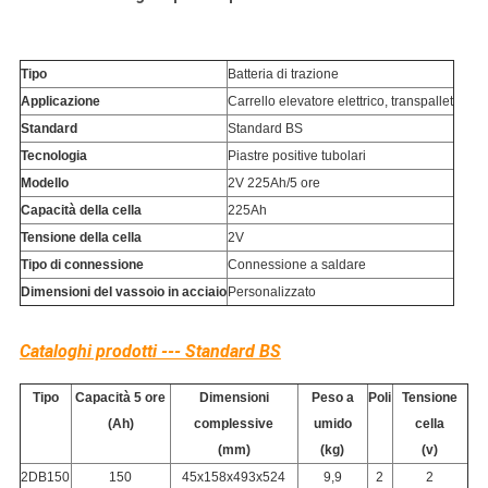
Tipo
Batteria di trazione
Applicazione
Carrello elevatore elettrico, transpallet
Standard
Standard BS
Tecnologia
Piastre positive tubolari
Modello
2V 225Ah/5 ore
Capacità della cella
225Ah
Tensione della cella
2V
Tipo di connessione
Connessione a saldare
Dimensioni del vassoio in acciaio
Personalizzato
Cataloghi prodotti --- Standard BS
Tipo
Capacità 5 ore
Dimensioni
Peso a
Poli
Tensione
(Ah)
complessive
umido
cella
(mm)
(kg)
(v)
2DB150
150
45x158x493x524
9,9
2
2