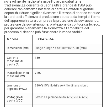
notevolmente migliorata rispetto ai caricabatterie
tradizionali.La corrente di uscita ultra-grande di 150A può
caricare rapidamente batterie di carrelli elevatori di grande
capacità, riduce significativamente il tempo di ricarica e riduce
la perdita di efficienza di produzione causata da tempi di fermo
dell'apparecchiatura.compresa la protezione da sovraccarico,
protezione da sovratensione, protezione da cortocircuito, ecc.,
per garantire pienamente la sicurezza e l'affidabilità del
processo di ricarica.può funzionare in modo stabile.
Modello
ESCH48V/65A
Dimensioni (mm)
Lungo * largo * alto: 386*169*360 (mm)
Corrente
150
massima di
uscita (A)
Punto di potenza
7200
massima (W)
tensione di
380V±15% filo trifase + filo di terra sicuro
ingresso (VAC)
Voltaggio di
Batteria a piombo-acido: 63V; VRLA: 60V;
uscita (VDC)