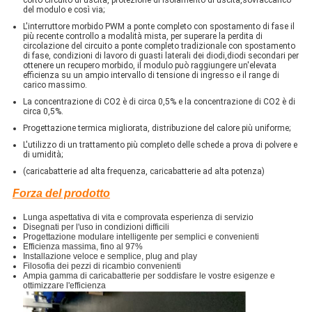
corto circuito di uscita, protezione di isolamento di uscita,sovraccarico
del modulo e così via;
L'interruttore morbido PWM a ponte completo con spostamento di fase il
più recente controllo a modalità mista, per superare la perdita di
circolazione del circuito a ponte completo tradizionale con spostamento
di fase, condizioni di lavoro di guasti laterali dei diodi,diodi secondari per
ottenere un recupero morbido, il modulo può raggiungere un'elevata
efficienza su un ampio intervallo di tensione di ingresso e il range di
carico massimo.
La concentrazione di CO2 è di circa 0,5% e la concentrazione di CO2 è di
circa 0,5%.
Progettazione termica migliorata, distribuzione del calore più uniforme;
L'utilizzo di un trattamento più completo delle schede a prova di polvere e
di umidità;
(caricabatterie ad alta frequenza, caricabatterie ad alta potenza)
Forza del prodotto
Lunga aspettativa di vita e comprovata esperienza di servizio
Disegnati per l'uso in condizioni difficili
Progettazione modulare intelligente per semplici e convenienti
Efficienza massima, fino al 97%
Installazione veloce e semplice, plug and play
Filosofia dei pezzi di ricambio convenienti
Ampia gamma di caricabatterie per soddisfare le vostre esigenze e
ottimizzare l'efficienza