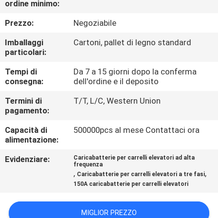
ordine minimo:
DI
QUALITÀ
Prezzo:
Negoziabile
Imballaggi
Cartoni, pallet di legno standard
CONTATTACI
particolari:
Tempi di
Da 7 a 15 giorni dopo la conferma
consegna:
dell'ordine e il deposito
NOTIZIE
Termini di
T/T, L/C, Western Union
pagamento:
MAPPA
Capacità di
500000pcs al mese Contattaci ora
DEL
alimentazione:
SITO
Evidenziare:
Caricabatterie per carrelli elevatori ad alta
frequenza
,
,
Caricabatterie per carrelli elevatori a tre fasi
INFORMATIVA
150A caricabatterie per carrelli elevatori
SULLA
PRIVACY
MIGLIOR PREZZO