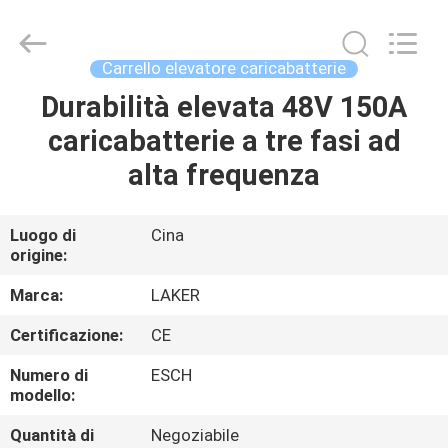
-
2026
LAKER
AUTOPARTS
CO.,LIMITED.
Carrello elevatore caricabatterie
All
Rights
Durabilità elevata 48V 150A
CASA
Reserved.
caricabatterie a tre fasi ad
PRODOTTI
alta frequenza
CHI
Luogo di
Cina
origine:
SIAMO
Marca:
LAKER
FATORY
Certificazione:
CE
TOUR
Numero di
ESCH
modello:
CONTROLLO
Quantità di
Negoziabile