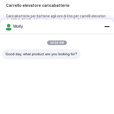
Carrello elevatore caricabatterie
Caricabatterie per batterie agli ioni di litio per carrelli elevatori
da 100 A 48 V Raddrizzatore controllato al silicio
Molly
Caricabatterie per carrelli elevatori in lega di alluminio CZB5C
24V/45A con ventola di raffreddamento silenziosa
10:54 AM
Caricabatteria per carrello elevatore 120A Protezione da
sovraccarico 48 Volt
Good day, what product are you looking for?
Categorie popolari
Tutti
Parti Della Batteria 
Batteria Della 
Del Carrello 
Trazione Del 
Elevatore
Carrello Elevatore
Carrello Elevatore 
Connessione Della 
Caricabatterie
Batteria Del Carrello 
Elevatore
Macchina Della 
Stacker Elettrico
Stampa Della 