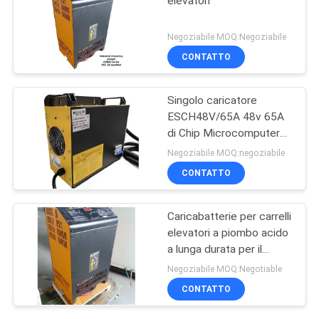
elevatori
Negoziabile MOQ:Negoziabile
CONTATTO
Singolo caricatore
ESCH48V/65A 48v 65A
di Chip Microcomputer
High Frequency Battery
Negoziabile MOQ:negoziabile
CONTATTO
Caricabatterie per carrelli
elevatori a piombo acido
a lunga durata per il
settore industriale 48V
Negoziabile MOQ:Negotiable
80A
CONTATTO