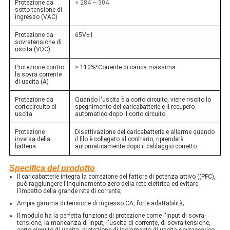
Protezione da
< 284 ~ 304
sotto tensione di
ingresso (VAC)
Protezione da
65V±1
sovratensione di
uscita (VDC)
Protezione contro
> 110%*Corrente di carica massima
la sovra corrente
di uscita (A)
Protezione da
Quando l'uscita è a corto circuito, viene risolto lo
cortocircuito di
spegnimento del caricabatterie e il recupero
uscita
automatico dopo il corto circuito.
Protezione
Disattivazione del caricabatterie e allarme quando
inversa della
il filo è collegato al contrario, riprenderà
batteria
automaticamente dopo il cablaggio corretto.
Specifica del prodotto
Il caricabatterie integra la correzione del fattore di potenza attivo ((PFC),
può raggiungere l'inquinamento zero della rete elettrica ed evitare
l'impatto della grande rete di corrente;
Ampia gamma di tensione di ingresso CA, forte adattabilità;
Il modulo ha la perfetta funzione di protezione come l'input di sovra-
tensione, la mancanza di input, l'uscita di corrente, di sovra-tensione,