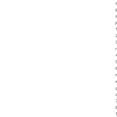
p
1
5
g
d
7