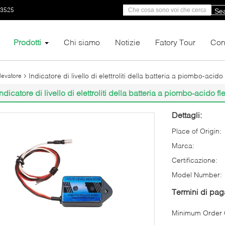
53525
Se
Prodotti
Chi siamo
Notizie
Fatory Tour
Cont
Indicatore di livello di elettroliti della batteria a piombo-acid
elevatore
Indicatore di livello di elettroliti della batteria a piombo-acido f
Dettagli:
Place of Origin:
Marca:
Certificazione:
Model Number:
Termini di pa
Minimum Order Q