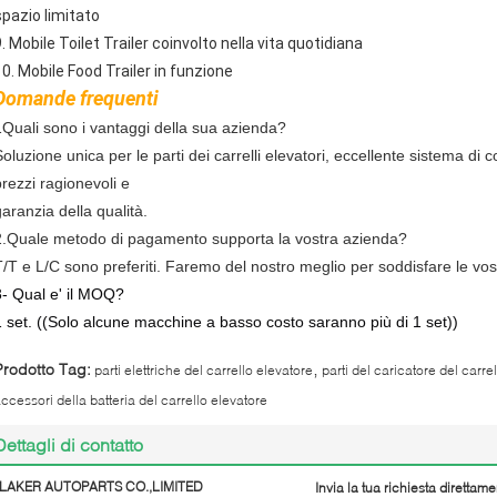
spazio limitato
. Mobile Toilet Trailer coinvolto nella vita quotidiana
10. Mobile Food Trailer in funzione
Domande frequenti
1Quali sono i vantaggi della sua azienda?
oluzione unica per le parti dei carrelli elevatori, eccellente sistema di c
prezzi ragionevoli e
garanzia della qualità.
2.Quale metodo di pagamento supporta la vostra azienda?
T/T e L/C sono preferiti. Faremo del nostro meglio per soddisfare le vos
3- Qual e' il MOQ?
1 set. ((Solo alcune macchine a basso costo saranno più di 1 set))
,
Prodotto Tag:
parti elettriche del carrello elevatore
parti del caricatore del carre
ccessori della batteria del carrello elevatore
Dettagli di contatto
LAKER AUTOPARTS CO.,LIMITED
Invia la tua richiesta direttame