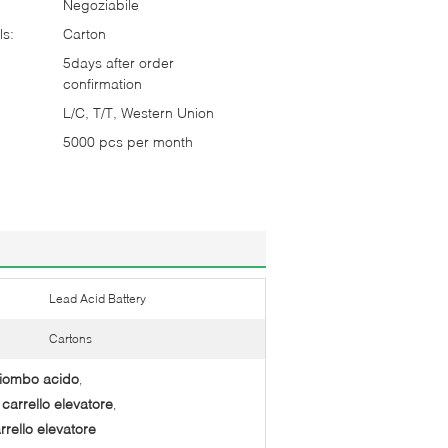
Negoziabile
ls:
Carton
5days after order
confirmation
L/C, T/T, Western Union
5000 pcs per month
Lead Acid Battery
Cartons
a piombo acido
,
l carrello elevatore
,
arrello elevatore