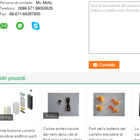
Persona di contatto:
Ms. Molly
Telefono:
0086 571 88053525
Fax:
86-571-56287600
Altri prodotti
Colore professionale
Parti della batteria del
La 
orte trazione carrello
del nero della vite di
carrello elevatore di
car
levatore elettrico parti
Bolt della batteria della
dimensione m.,
tra