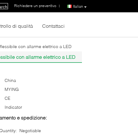
Richiedere un preventivo
|
Italian
arch
rollo di qualità
Contattaci
o flessibile con allarme elettrico a LED
lessibile con allarme elettrico a LED
China
MYING
CE
Indicator
gamento e spedizione:
uantity:
Negotiable