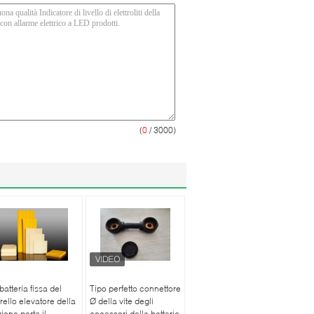
(
0
/ 3000)
batteria fissa del
Tipo perfetto connettore
rello elevatore della
Ø della vite degli
zione parte il
accessori della batteria