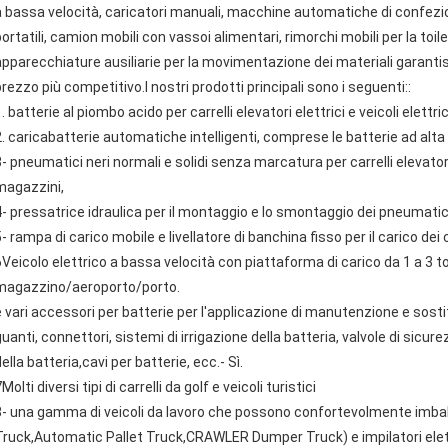
a bassa velocità, caricatori manuali, macchine automatiche di confezi
ortatili, camion mobili con vassoi alimentari, rimorchi mobili per la toilet
apparecchiature ausiliarie per la movimentazione dei materiali garantis
prezzo più competitivo.I nostri prodotti principali sono i seguenti::
. batterie al piombo acido per carrelli elevatori elettrici e veicoli elettric
2. caricabatterie automatiche intelligenti, comprese le batterie ad alt
3- pneumatici neri normali e solidi senza marcatura per carrelli elevatori 
magazzini,
4- pressatrice idraulica per il montaggio e lo smontaggio dei pneumatici
- rampa di carico mobile e livellatore di banchina fisso per il carico dei
6Veicolo elettrico a bassa velocità con piattaforma di carico da 1 a 3 to
magazzino/aeroporto/porto.
e vari accessori per batterie per l'applicazione di manutenzione e sosti
uanti, connettori, sistemi di irrigazione della batteria, valvole di sicure
ella batteria,cavi per batterie, ecc.- Sì.
Molti diversi tipi di carrelli da golf e veicoli turistici
8- una gamma di veicoli da lavoro che possono confortevolmente imball
Truck,Automatic Pallet Truck,CRAWLER Dumper Truck) e impilatori elet