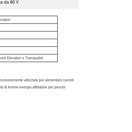
tta da 80 V
evatori
elli Elevatori e Transpallet
e comunemente utilizzata per alimentare carrelli
tà di fornire energia affidabile per periodi