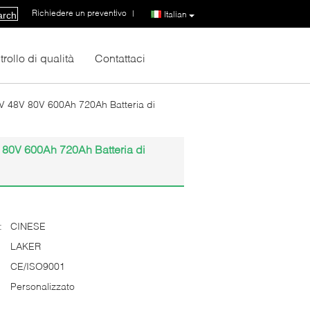
Richiedere un preventivo
|
Italian
arch
rollo di qualità
Contattaci
 24V 48V 80V 600Ah 720Ah Batteria di
8V 80V 600Ah 720Ah Batteria di
:
CINESE
LAKER
CE/ISO9001
Personalizzato