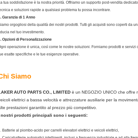
a tua soddisfazione è la nostra priorità. Offriamo un supporto post-vendita dedicato
ecnica e soluzioni rapide a qualsiasi problema tu possa incontrare.
. Garanzia di 1 Anno
iamo orgogliosi della qualità dei nostri prodotti. Tutti gli acquisti sono coperti da un
iducia nel tuo investimento.
. Opzioni di Personalizzazione
gni operazione è unica, così come le nostre soluzioni. Forniamo prodotti e servizi
ue esatte specifiche e le tue esigenze operative.
Chi Siamo
LAKER AUTO PARTS CO., LIMITED
è un NEGOZIO UNICO che offre rica
veicoli elettrici a bassa velocità e attrezzature ausiliarie per la movime
alte prestazioni garantito al prezzo più competitivo.
I nostri prodotti principali sono i seguenti
:
. Batterie al piombo-acido per carrelli elevatori elettrici e veicoli elettrici,
. Caricabatterie automatici intelligenti, inclusi a frequenza industriale e ad alta fre