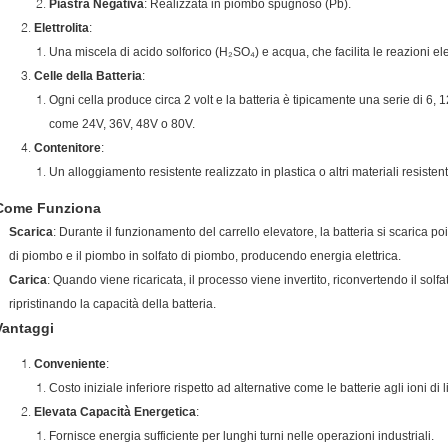
Piastra Negativa
: Realizzata in piombo spugnoso (Pb).
Elettrolita
:
Una miscela di acido solforico (H₂SO₄) e acqua, che facilita le reazioni el
Celle della Batteria
:
Ogni cella produce circa 2 volt e la batteria è tipicamente una serie di 6, 
come 24V, 36V, 48V o 80V.
Contenitore
:
Un alloggiamento resistente realizzato in plastica o altri materiali resisten
Come Funziona
Scarica
: Durante il funzionamento del carrello elevatore, la batteria si scarica 
di piombo e il piombo in solfato di piombo, producendo energia elettrica.
Carica
: Quando viene ricaricata, il processo viene invertito, riconvertendo il sol
ripristinando la capacità della batteria.
Vantaggi
Conveniente
:
Costo iniziale inferiore rispetto ad alternative come le batterie agli ioni di li
Elevata Capacità Energetica
:
Fornisce energia sufficiente per lunghi turni nelle operazioni industriali.