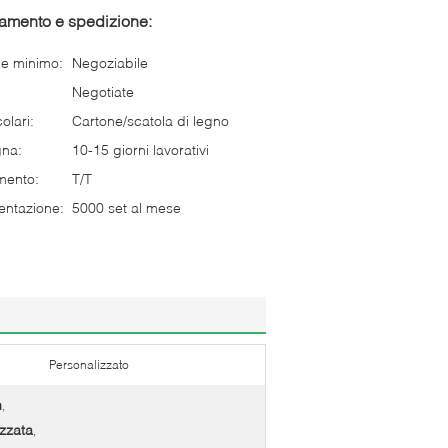
gamento e spedizione:
ne minimo:
Negoziabile
Negotiate
olari:
Cartone/scatola di legno
gna:
10-15 giorni lavorativi
mento:
T/T
entazione:
5000 set al mese
Personalizzato
h
,
izzata
,