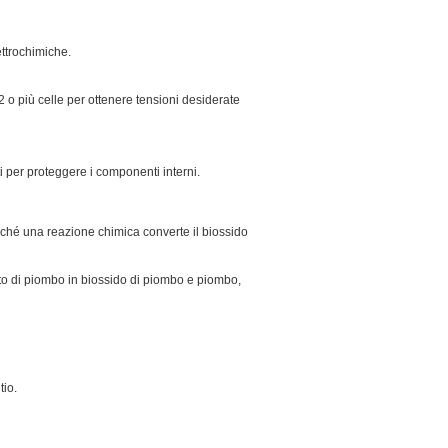
ettrochimiche.
12 o più celle per ottenere tensioni desiderate
ti per proteggere i componenti interni.
poiché una reazione chimica converte il biossido
fato di piombo in biossido di piombo e piombo,
tio.