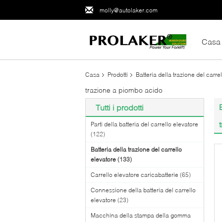
molly@autolaker.com
Casa
Casa
Prodotti
Batteria della trazione del carre
trazione a piombo acido
Tutti i prodotti
Parti della batteria del carrello elevatore
(122)
Batteria della trazione del carrello
elevatore
(133)
Carrello elevatore caricabatterie
(65)
Connessione della batteria del carrello
elevatore
(23)
Macchina della stampa della gomma