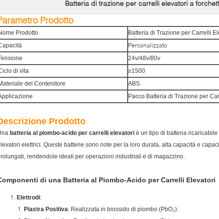
Batteria di trazione per carrelli elevatori a forche
Parametro Prodotto
Nome Prodotto
Batteria di Trazione per Carrelli El
Personalizzato
Capacità
Tensione
24v/48v/80v
Ciclo di vita
≥1500
Materiale del Contenitore
ABS
Applicazione
Pacco Batteria di Trazione per Carr
Descrizione Prodotto
Una
batteria al piombo-acido per carrelli elevatori
è un tipo di batteria ricaricabil
levatori elettrici. Queste batterie sono note per la loro durata, alta capacità e capaci
rolungati, rendendole ideali per operazioni industriali e di magazzino.
Componenti di una Batteria al Piombo-Acido per Carrelli Elevatori
Elettrodi
:
Piastra Positiva
: Realizzata in biossido di piombo (PbO₂).