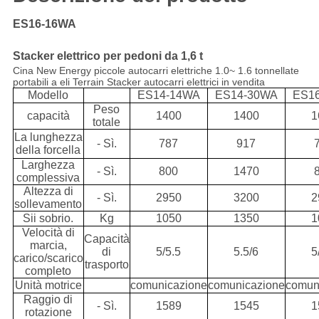
ES16-16WA
Stacker elettrico per pedoni da 1,6 t
Cina New Energy piccole autocarri elettriche 1.0~ 1.6 tonnellate
portabili a eli Terrain Stacker autocarri elettrici in vendita
Modello
ES14-14WA
ES14-30WA
ES1
Peso
capacità
1400
1400
1
totale
La lunghezza
- Sì.
787
917
della forcella
Larghezza
- Sì.
800
1470
complessiva
Altezza di
- Sì.
2950
3200
2
sollevamento
Sii sobrio.
Kg
1050
1350
1
Velocità di
Capacità
marcia,
di
5/5.5
5.5/6
5
carico/scarico
trasporto
completo
Unità motrice
comunicazione
comunicazione
comun
Raggio di
- Sì.
1589
1545
1
rotazione