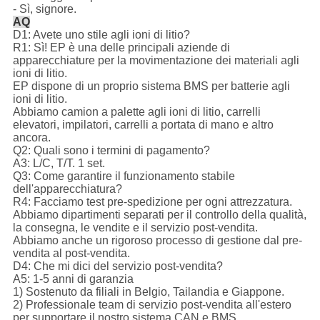
- Sì, signore.
AQ
D1: Avete uno stile agli ioni di litio?
R1: Sì! EP è una delle principali aziende di
apparecchiature per la movimentazione dei materiali agli
ioni di litio.
EP dispone di un proprio sistema BMS per batterie agli
ioni di litio.
Abbiamo camion a palette agli ioni di litio, carrelli
elevatori, impilatori, carrelli a portata di mano e altro
ancora.
Q2: Quali sono i termini di pagamento?
A3: L/C, T/T. 1 set.
Q3: Come garantire il funzionamento stabile
dell'apparecchiatura?
R4: Facciamo test pre-spedizione per ogni attrezzatura.
Abbiamo dipartimenti separati per il controllo della qualità,
la consegna, le vendite e il servizio post-vendita.
Abbiamo anche un rigoroso processo di gestione dal pre-
vendita al post-vendita.
D4: Che mi dici del servizio post-vendita?
A5: 1-5 anni di garanzia
1) Sostenuto da filiali in Belgio, Tailandia e Giappone.
2) Professionale team di servizio post-vendita all'estero
per supportare il nostro sistema CAN e BMS.