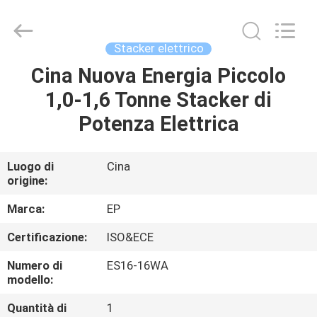
-
2026
LAKER
AUTOPARTS
CO.,LIMITED.
Stacker elettrico
All
Rights
Cina Nuova Energia Piccolo
CASA
Reserved.
1,0-1,6 Tonne Stacker di
PRODOTTI
Potenza Elettrica
CHI
Luogo di
Cina
origine:
SIAMO
Marca:
EP
FATORY
Certificazione:
ISO&ECE
TOUR
Numero di
ES16-16WA
modello:
CONTROLLO
Quantità di
1