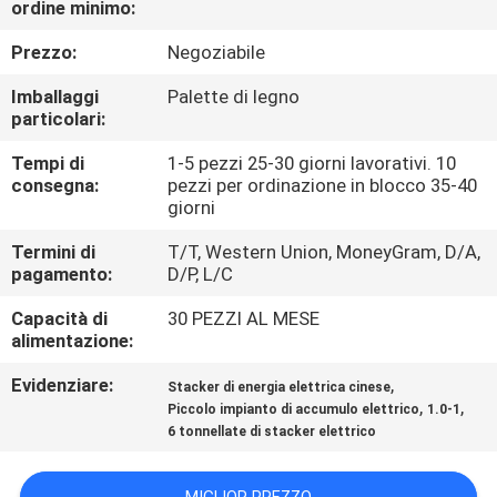
ordine minimo:
DI
QUALITÀ
Prezzo:
Negoziabile
Imballaggi
Palette di legno
CONTATTACI
particolari:
Tempi di
1-5 pezzi 25-30 giorni lavorativi. 10
consegna:
pezzi per ordinazione in blocco 35-40
NOTIZIE
giorni
Termini di
T/T, Western Union, MoneyGram, D/A,
MAPPA
pagamento:
D/P, L/C
DEL
Capacità di
30 PEZZI AL MESE
SITO
alimentazione:
Evidenziare:
,
Stacker di energia elettrica cinese
INFORMATIVA
,
,
Piccolo impianto di accumulo elettrico
1.0-1
6 tonnellate di stacker elettrico
SULLA
PRIVACY