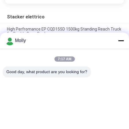
Stacker elettrico
High Perfromance EP CQD15SD 1500kg Standing Reach Truck
for Double Deep Racks
Molly
Impilatore pieghevole al litio EP RSL16 PRO da 1600 kg per
corridoi stretti di magazzino
7:17 AM
Stacker elettrico per magazzino da 1,2 t con regolatore AC
ES12-25WA
Good day, what product are you looking for?
Categorie popolari
Tutti
Parti Della Batteria 
Batteria Della 
Del Carrello 
Trazione Del 
Elevatore
Carrello Elevatore
Carrello Elevatore 
Connessione Della 
Caricabatterie
Batteria Del Carrello 
Elevatore