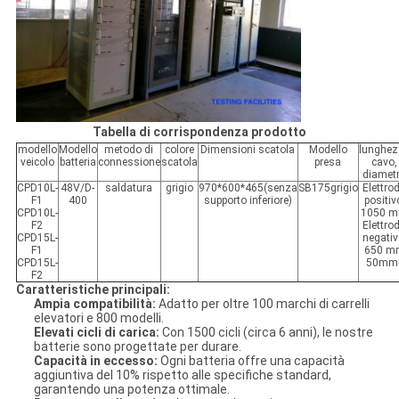
Tabella di corrispondenza prodotto
modello
Modello
metodo di
colore
Dimensioni scatola
Modello
lunghe
veicolo
batteria
connessione
scatola
presa
cavo,
diamet
CPD10L-
48V/D-
saldatura
grigio
970*600*465(senza
SB175grigio
Elettro
F1
400
supporto inferiore)
positiv
CPD10L-
1050 
F2
Elettro
CPD15L-
negativ
F1
650 m
CPD15L-
50mm
F2
Caratteristiche principali:
Ampia compatibilità:
Adatto per oltre 100 marchi di carrelli
elevatori e 800 modelli.
Elevati cicli di carica:
Con 1500 cicli (circa 6 anni), le nostre
batterie sono progettate per durare.
Capacità in eccesso:
Ogni batteria offre una capacità
aggiuntiva del 10% rispetto alle specifiche standard,
garantendo una potenza ottimale.