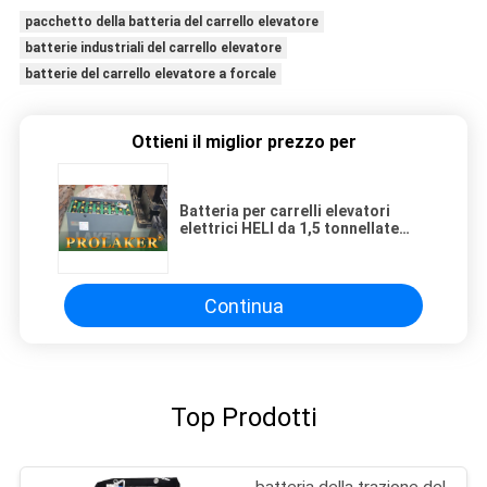
pacchetto della batteria del carrello elevatore
batterie industriali del carrello elevatore
batterie del carrello elevatore a forcale
Ottieni il miglior prezzo per
Batteria per carrelli elevatori
elettrici HELI da 1,5 tonnellate
8PBS400, 48V 400Ah per carrelli
elevatori a quattro ruote
Continua
Top Prodotti