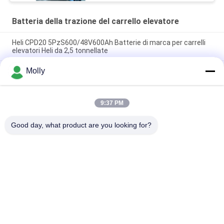
Batteria della trazione del carrello elevatore
Heli CPD20 5PzS600/48V600Ah Batterie di marca per carrelli
elevatori Heli da 2,5 tonnellate
Molly
Heli CPD30 Camion elevatore elettrico Marca 6PBS600 80V
600Ah Batteria, all'ingrosso per Heli Electric Counterbalance
Forklift
9:37 PM
Batteria per carrelli elevatori HELI VCH6A per carrelli elevatori
elettrici 48V 600Ah
Good day, what product are you looking for?
Categorie popolari
Tutti
Parti Della Batteria 
Batteria Della 
Del Carrello 
Trazione Del 
Elevatore
Carrello Elevatore
Carrello Elevatore 
Connessione Della 
Caricabatterie
Batteria Del Carrello 
Elevatore