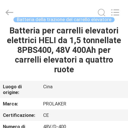
-
2026
LAKER
AUTOPARTS
CO.,LIMITED.
Batteria della trazione del carrello elevatore
All
Rights
Batteria per carrelli elevatori
CASA
Reserved.
elettrici HELI da 1,5 tonnellate
PRODOTTI
8PBS400, 48V 400Ah per
carrelli elevatori a quattro
CHI
ruote
SIAMO
Luogo di
Cina
origine:
FATORY
TOUR
Marca:
PROLAKER
Certificazione:
CE
CONTROLLO
Numero di
48V/D-400