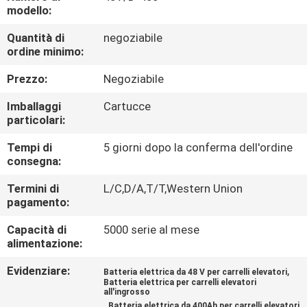
DI
modello:
QUALITÀ
Quantità di
negoziabile
ordine minimo:
CONTATTACI
Prezzo:
Negoziabile
Imballaggi
Cartucce
NOTIZIE
particolari:
Tempi di
5 giorni dopo la conferma dell'ordine
MAPPA
consegna:
DEL
Termini di
L/C,D/A,T/T,Western Union
pagamento:
SITO
Capacità di
5000 serie al mese
alimentazione:
INFORMATIVA
Evidenziare:
,
Batteria elettrica da 48 V per carrelli elevatori
SULLA
Batteria elettrica per carrelli elevatori
all'ingrosso
PRIVACY
,
Batteria elettrica da 400Ah per carrelli elevatori