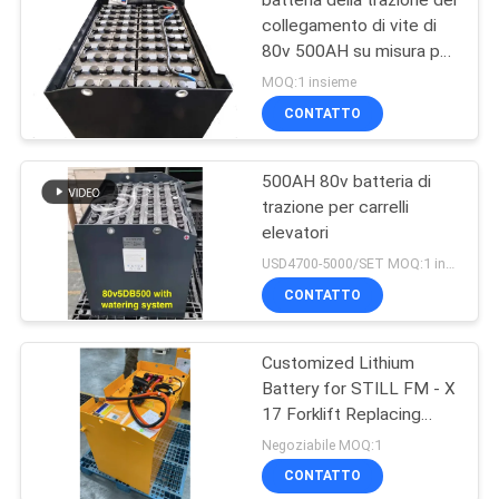
batteria della trazione del
collegamento di vite di
80v 500AH su misura per
il carrello elevatore di
MOQ:1 insieme
MHE
CONTATTO
500AH 80v batteria di
trazione per carrelli
elevatori
USD4700-5000/SET MOQ:1 insieme
CONTATTO
Customized Lithium
Battery for STILL FM - X
17 Forklift Replacing
48V/775AH Lead - Acid
Negoziabile MOQ:1
Battery to 51.2V 690AH
CONTATTO
Lithium Battery