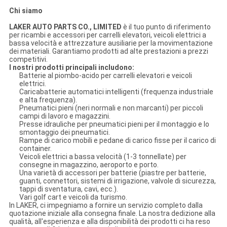
Chi siamo
LAKER AUTO PARTS CO., LIMITED
è il tuo punto di riferimento
per ricambi e accessori per carrelli elevatori, veicoli elettrici a
bassa velocità e attrezzature ausiliarie per la movimentazione
dei materiali. Garantiamo prodotti ad alte prestazioni a prezzi
competitivi.
I nostri prodotti principali includono:
Batterie al piombo-acido per carrelli elevatori e veicoli
elettrici.
Caricabatterie automatici intelligenti (frequenza industriale
e alta frequenza).
Pneumatici pieni (neri normali e non marcanti) per piccoli
campi di lavoro e magazzini.
Presse idrauliche per pneumatici pieni per il montaggio e lo
smontaggio dei pneumatici.
Rampe di carico mobili e pedane di carico fisse per il carico di
container.
Veicoli elettrici a bassa velocità (1-3 tonnellate) per
consegne in magazzino, aeroporto e porto.
Una varietà di accessori per batterie (piastre per batterie,
guanti, connettori, sistemi di irrigazione, valvole di sicurezza,
tappi di sventatura, cavi, ecc.).
Vari golf cart e veicoli da turismo.
In LAKER, ci impegniamo a fornire un servizio completo dalla
quotazione iniziale alla consegna finale. La nostra dedizione alla
qualità, all'esperienza e alla disponibilità dei prodotti ci ha reso