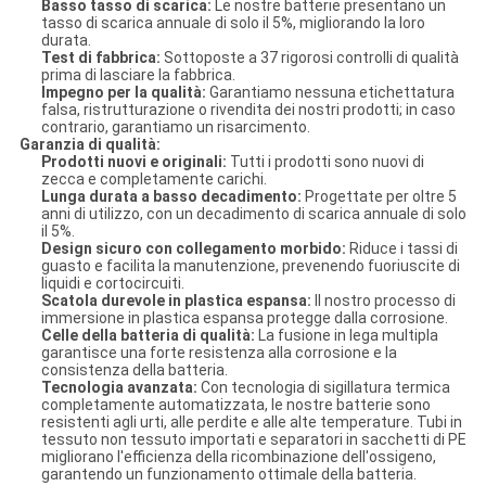
Basso tasso di scarica:
Le nostre batterie presentano un
tasso di scarica annuale di solo il 5%, migliorando la loro
durata.
Test di fabbrica:
Sottoposte a 37 rigorosi controlli di qualità
prima di lasciare la fabbrica.
Impegno per la qualità:
Garantiamo nessuna etichettatura
falsa, ristrutturazione o rivendita dei nostri prodotti; in caso
contrario, garantiamo un risarcimento.
Garanzia di qualità:
Prodotti nuovi e originali:
Tutti i prodotti sono nuovi di
zecca e completamente carichi.
Lunga durata a basso decadimento:
Progettate per oltre 5
anni di utilizzo, con un decadimento di scarica annuale di solo
il 5%.
Design sicuro con collegamento morbido:
Riduce i tassi di
guasto e facilita la manutenzione, prevenendo fuoriuscite di
liquidi e cortocircuiti.
Scatola durevole in plastica espansa:
Il nostro processo di
immersione in plastica espansa protegge dalla corrosione.
Celle della batteria di qualità:
La fusione in lega multipla
garantisce una forte resistenza alla corrosione e la
consistenza della batteria.
Tecnologia avanzata:
Con tecnologia di sigillatura termica
completamente automatizzata, le nostre batterie sono
resistenti agli urti, alle perdite e alle alte temperature. Tubi in
tessuto non tessuto importati e separatori in sacchetti di PE
migliorano l'efficienza della ricombinazione dell'ossigeno,
garantendo un funzionamento ottimale della batteria.