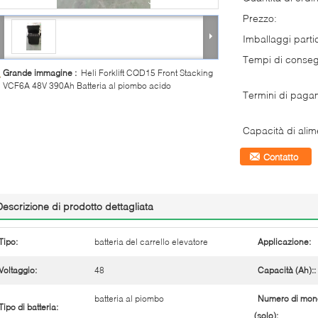
Prezzo:
Imballaggi partic
Tempi di conse
Grande immagine :
Heli Forklift CQD15 Front Stacking
VCF6A 48V 390Ah Batteria al piombo acido
Termini di paga
Capacità di alim
Contatto
Descrizione di prodotto dettagliata
Tipo:
batteria del carrello elevatore
Applicazione:
Voltaggio:
48
Capacità (Ah)::
batteria al piombo
Numero di mon
Tipo di batteria:
(solo):