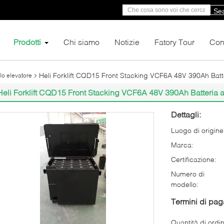
Se
Prodotti
Chi siamo
Notizie
Fatory Tour
Cont
Heli Forklift CQD15 Front Stacking VCF6A 48V 390Ah Batt
llo elevatore
Heli Forklift CQD15 Front Stacking VCF6A 48V 390Ah Batteria 
Dettagli:
Luogo di origine
Marca:
Certificazione:
Numero di
modello:
Termini di pa
Quantità di ordi