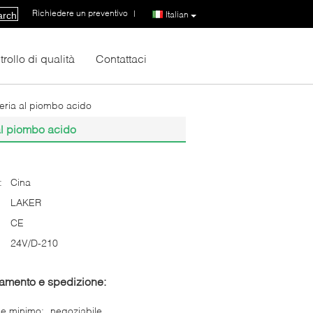
Richiedere un preventivo
|
Italian
arch
rollo di qualità
Contattaci
eria al piombo acido
al piombo acido
:
Cina
LAKER
CE
24V/D-210
gamento e spedizione:
ne minimo:
negoziabile