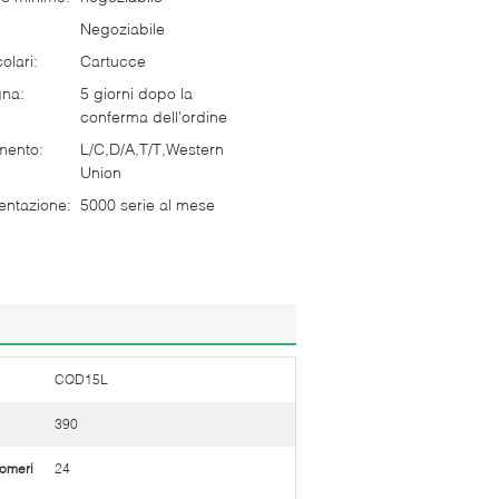
Negoziabile
olari:
Cartucce
gna:
5 giorni dopo la
conferma dell'ordine
mento:
L/C,D/A,T/T,Western
Union
entazione:
5000 serie al mese
CQD15L
390
omeri
24