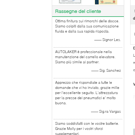
Rassegne del cliente
d
Ottima finitura sui rimorchi delle docce.
Siamo colpiti dalla sua comunicazione
fluida e dalla sua rapida risposta.
—— Signor Les.
D
AUTOLAKER è professionale nella
L
manutenzione del carrello elevatore.
Siamo più simile ai partner.
m
c
—— Sig. Sanchez
Apprezzo che rispondiate a tutte le
V
domande che vi ho inviato, grazie mille
per l'eccellente seguito. L'attrezzatura
per la presse dei pneumatici e' molto
buona.
—— Sig.ra Vargas
Siamo soddisfatti con le vostre batterie.
Grazie Molly per i vostri sforzi
supplementari.