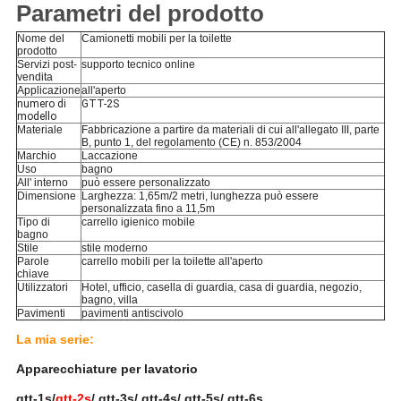
Parametri del prodotto
Nome del
Camionetti mobili per la toilette
prodotto
Servizi post-
supporto tecnico online
vendita
Applicazione
all'aperto
numero di
GTT-2S
modello
Materiale
Fabbricazione a partire da materiali di cui all'allegato III, parte
B, punto 1, del regolamento (CE) n. 853/2004
Marchio
Laccazione
Uso
bagno
All' interno
può essere personalizzato
Dimensione
Larghezza: 1,65m/2 metri, lunghezza può essere
personalizzata fino a 11,5m
Tipo di
carrello igienico mobile
bagno
Stile
stile moderno
Parole
carrello mobili per la toilette all'aperto
chiave
Utilizzatori
Hotel, ufficio, casella di guardia, casa di guardia, negozio,
bagno, villa
Pavimenti
pavimenti antiscivolo
La mia serie:
Apparecchiature per lavatorio
gtt-1s/
gtt-2s
/ gtt-3s/ gtt-4s/ gtt-5s/ gtt-6s