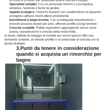
ai rimorchi di lusso, per soddisfare diversi mercati e budget.
Operazioni semplici
: Con un personale minimo e una logistica
semplice, l'azienda è facile da gestire.
Appello ecologico
: I rimorchi moderni con caratteristiche di risparmio
energetico attirano clienti attenti all'ambiente.
Investimenti a lungo termine
: Con un'adeguata manutenzione, i
rimorchi possono durare per anni, offrendo profitti a lungo termine.
Crescita scalabile
: Potete espandervi aggiungendo servizi come
pulizia, manutenzione e crescita della vostra flotta.
In breve, l'attività di noleggio di roulotte per servizi igienici offre una
domanda costante, un elevato profitto e un potenziale di crescita con la
giusta strategia.
3.
Punti da tenere in considerazione
quando si acquista un rimorchio per
bagno