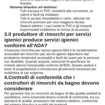
finestre.
Sistema idraulico ed elettrico:
Tubi d'acqua in PVC: resistenti alla corrosione, al
calore e facili da installare.
Tubi in acciaio inossidabile o rame: utilizzati nei
rimorchi premium per una maggiore durata.
Sistemi elettrici: i cavi isolati in PVC e gli impianti
impermeabili soddisfano le norme di sicurezza.
3.Il produttore di rimorchi per servizi
igienici produce servizi igienici
conformi all'ADA?
Il lussuoso rimorchio per servizi igienici ADA e le caratteristiche
accessibili del rimorchio per servizi igienici dipendono dal
produttore.rendendoli accessibili e facili da usare per le persone
con disabilità. Quando acquisti, assicurati di specificare se
richiedi ulteriori funzionalità conformi all'ADA. Questo aiuterà il
team di progettazione a incorporare gli elementi necessari per
soddisfare le tue esigenze.
4.Controlli di conformità che i
costruttori di rimorchi da bagno devono
considerare
Per garantire che un rimorchio da bagno di alta qualità soddisfi le
aspettative, sono essenziali diversi controlli di conformità, tra cui
standard di qualità, prestazioni del sistema elettrico, conformità
del sistema idraulico,e qualità dei materiali.