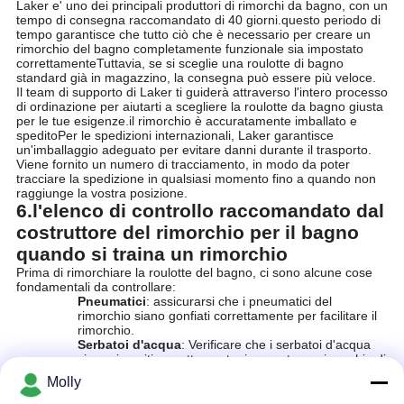
Laker e' uno dei principali produttori di rimorchi da bagno, con un
tempo di consegna raccomandato di 40 giorni.questo periodo di
tempo garantisce che tutto ciò che è necessario per creare un
rimorchio del bagno completamente funzionale sia impostato
correttamenteTuttavia, se si sceglie una roulotte di bagno
standard già in magazzino, la consegna può essere più veloce.
Il team di supporto di Laker ti guiderà attraverso l'intero processo
di ordinazione per aiutarti a scegliere la roulotte da bagno giusta
per le tue esigenze.il rimorchio è accuratamente imballato e
speditoPer le spedizioni internazionali, Laker garantisce
un'imballaggio adeguato per evitare danni durante il trasporto.
Viene fornito un numero di tracciamento, in modo da poter
tracciare la spedizione in qualsiasi momento fino a quando non
raggiunge la vostra posizione.
6.l'elenco di controllo raccomandato dal
costruttore del rimorchio per il bagno
quando si traina un rimorchio
Prima di rimorchiare la roulotte del bagno, ci sono alcune cose
fondamentali da controllare:
Pneumatici
: assicurarsi che i pneumatici del
rimorchio siano gonfiati correttamente per facilitare il
rimorchio.
Serbatoi d'acqua
: Verificare che i serbatoi d'acqua
siano riempiti correttamente, in quanto un rimorchio di
bagno senza acqua non è funzionale.
Molly
Serbatoio dei rifiuti
: Assicurarsi che il serbatoio dei
rifiuti sia svuotato se è pieno o prima che il rimorchio