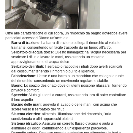
Oltre alle caratteristiche di cui sopra, un rimorchio da bagno dovrebbe avere
particolari accessori.Diamo un'occhiata.
Barra di trazione
: La barra di trazione collega il rimorchio al veicolo
trainante, consentendo un facile trasporto da un luogo all'altro.
Serbatoio di acqua dolce
: Questo immagazzina l'acqua necessaria per
scaricare i rifiuti e lavare le mani, assicurando un costante
approvvigionamento di acqua dolce.
Serbatoio dei rifiuti
: Il serbatoio raccoglie i rifiuti dopo averli scaricati
dal cesso, mantenendo il rimorchio pulito e igienico.
Fabbricazione
: L'asse è una barra o un mandrino che collega le ruote
del rimorchio, consentendo un movimento regolare e stabile.
Bagno
: Lo spazio designato dove gli utenti possono rilassarsi, fornendo
privacy e comfort.
Specchio
: Aiuta gli utenti a curarsi, assicurando loro di poter controllare
il loro aspetto.
Bacino delle mani
: agevola il lavaggio delle mani, con acqua che
scorre verso il serbatoio dei rifiuti.
Sistema elettrico
: alimenta l'illuminazione del rimorchio, l'aria
condizionata e altri apparecchi elettrici.
Sistema idraulico
: Assicura un corretto flusso d'acqua e aiuta a
eliminare gli odori, contribuendo a un'esperienza piacevole.
Pannello solare
: Fornisce energia ecologica per alimentare le luci e