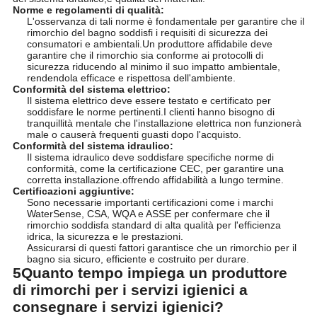
Norme e regolamenti di qualità:
L'osservanza di tali norme è fondamentale per garantire che il
rimorchio del bagno soddisfi i requisiti di sicurezza dei
consumatori e ambientali.Un produttore affidabile deve
garantire che il rimorchio sia conforme ai protocolli di
sicurezza riducendo al minimo il suo impatto ambientale,
rendendola efficace e rispettosa dell'ambiente.
Conformità del sistema elettrico:
Il sistema elettrico deve essere testato e certificato per
soddisfare le norme pertinenti.I clienti hanno bisogno di
tranquillità mentale che l'installazione elettrica non funzionerà
male o causerà frequenti guasti dopo l'acquisto.
Conformità del sistema idraulico:
Il sistema idraulico deve soddisfare specifiche norme di
conformità, come la certificazione CEC, per garantire una
corretta installazione.offrendo affidabilità a lungo termine.
Certificazioni aggiuntive:
Sono necessarie importanti certificazioni come i marchi
WaterSense, CSA, WQA e ASSE per confermare che il
rimorchio soddisfa standard di alta qualità per l'efficienza
idrica, la sicurezza e le prestazioni.
Assicurarsi di questi fattori garantisce che un rimorchio per il
bagno sia sicuro, efficiente e costruito per durare.
5Quanto tempo impiega un produttore
di rimorchi per i servizi igienici a
consegnare i servizi igienici?