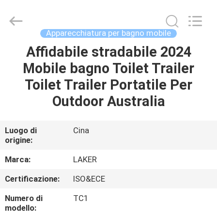
-
2026
LAKER
AUTOPARTS
CO.,LIMITED.
Apparecchiatura per bagno mobile
All
Rights
Affidabile stradabile 2024
CASA
Reserved.
Mobile bagno Toilet Trailer
PRODOTTI
Toilet Trailer Portatile Per
Outdoor Australia
CHI
SIAMO
Luogo di
Cina
origine:
FATORY
Marca:
LAKER
TOUR
Certificazione:
ISO&ECE
Numero di
TC1
CONTROLLO
modello: