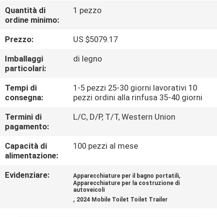
DI
Quantità di
1 pezzo
ordine minimo:
QUALITÀ
Prezzo:
US $5079.17
CONTATTACI
Imballaggi
di legno
particolari:
NOTIZIE
Tempi di
1-5 pezzi 25-30 giorni lavorativi 10
consegna:
pezzi ordini alla rinfusa 35-40 giorni
MAPPA
Termini di
L/C, D/P, T/T, Western Union
pagamento:
DEL
Capacità di
100 pezzi al mese
SITO
alimentazione:
Evidenziare:
,
Apparecchiature per il bagno portatili
INFORMATIVA
Apparecchiature per la costruzione di
autoveicoli
SULLA
,
2024 Mobile Toilet Toilet Trailer
PRIVACY