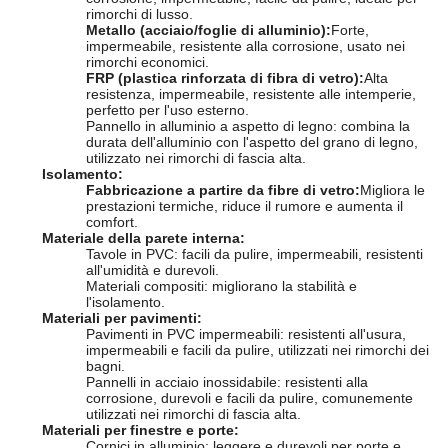
rimorchi di lusso.
Metallo (acciaio/foglie di alluminio):
Forte,
impermeabile, resistente alla corrosione, usato nei
rimorchi economici.
FRP (plastica rinforzata di fibra di vetro):
Alta
resistenza, impermeabile, resistente alle intemperie,
perfetto per l'uso esterno.
Pannello in alluminio a aspetto di legno: combina la
durata dell'alluminio con l'aspetto del grano di legno,
utilizzato nei rimorchi di fascia alta.
Isolamento:
Fabbricazione a partire da fibre di vetro:
Migliora le
prestazioni termiche, riduce il rumore e aumenta il
comfort.
Materiale della parete interna:
Tavole in PVC: facili da pulire, impermeabili, resistenti
all'umidità e durevoli.
Materiali compositi: migliorano la stabilità e
l'isolamento.
Materiali per pavimenti:
Pavimenti in PVC impermeabili: resistenti all'usura,
impermeabili e facili da pulire, utilizzati nei rimorchi dei
bagni.
Pannelli in acciaio inossidabile: resistenti alla
corrosione, durevoli e facili da pulire, comunemente
utilizzati nei rimorchi di fascia alta.
Materiali per finestre e porte:
Cornici in alluminio: leggere e durevoli per porte e