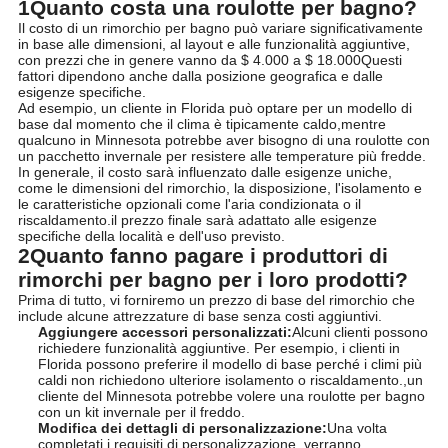
1Quanto costa una roulotte per bagno?
Il costo di un rimorchio per bagno può variare significativamente
in base alle dimensioni, al layout e alle funzionalità aggiuntive,
con prezzi che in genere vanno da $ 4.000 a $ 18.000Questi
fattori dipendono anche dalla posizione geografica e dalle
esigenze specifiche.
Ad esempio, un cliente in Florida può optare per un modello di
base dal momento che il clima è tipicamente caldo,mentre
qualcuno in Minnesota potrebbe aver bisogno di una roulotte con
un pacchetto invernale per resistere alle temperature più fredde.
In generale, il costo sarà influenzato dalle esigenze uniche,
come le dimensioni del rimorchio, la disposizione, l'isolamento e
le caratteristiche opzionali come l'aria condizionata o il
riscaldamento.il prezzo finale sarà adattato alle esigenze
specifiche della località e dell'uso previsto.
2Quanto fanno pagare i produttori di
rimorchi per bagno per i loro prodotti?
Prima di tutto, vi forniremo un prezzo di base del rimorchio che
include alcune attrezzature di base senza costi aggiuntivi.
Aggiungere accessori personalizzati:
Alcuni clienti possono
richiedere funzionalità aggiuntive. Per esempio, i clienti in
Florida possono preferire il modello di base perché i climi più
caldi non richiedono ulteriore isolamento o riscaldamento.,un
cliente del Minnesota potrebbe volere una roulotte per bagno
con un kit invernale per il freddo.
Modifica dei dettagli di personalizzazione:
Una volta
completati i requisiti di personalizzazione, verranno