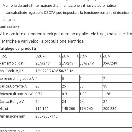
Memoria durante l'interruzione di alimentazione e il riavvio automatico;
Il caricabatterie regolabile CZC7A può impostare la tensione/corrente di ricarica, a
batteria.
pplicazione
ttrezzature di ricarica ideali per camion a pallet elettrici, mobili elettri
lettriche e vari veicoli a propulsione elettrica.
Catalogo dei prodotti
Tipo,
CZC7-
CZC7-
CZC7-
CZC7-
elemento di dati
20A/24V
25A/24V
30A/24V
35A/24V
Input Volt. V,Hz
1Ph.220-240V 50/60Hz
corrente di ingresso A
4
5
6
7
Carica.Corrente A.
20
25
30
35
Potenza di uscita kW
0.72
0.9
1.08
1.26
Carica.Rango V.
24
24
24
24
Ah, sì.
116-160
145-200
174-240
200-280
Dimensione mm
200×365×140
Peso netto in kg
6.6