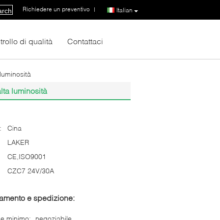
Richiedere un preventivo
|
Italian
arch
rollo di qualità
Contattaci
 luminosità
lta luminosità
:
Cina
LAKER
CE,ISO9001
CZC7 24V/30A
gamento e spedizione:
ne minimo:
negoziabile