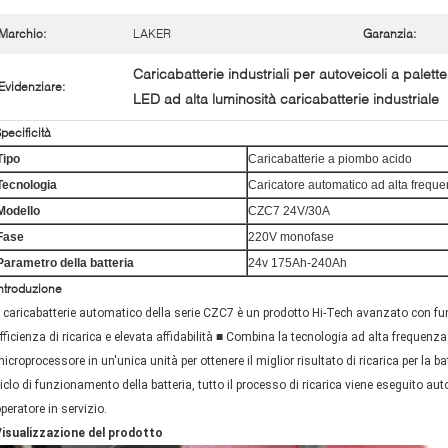
Marchio:
LAKER
Garanzia:
Caricabatterie industriali per autoveicoli a palette
Evidenziare:
LED ad alta luminosità caricabatterie industriale
pecificità
Tipo
Caricabatterie a piombo acido
Tecnologia
Caricatore automatico ad alta frequ
Modello
CZC7 24V/30A
Fase
220V monofase
Parametro della batteria
24v 175Ah-240Ah
ntroduzione
l caricabatterie automatico della serie CZC7 è un prodotto Hi-Tech avanzato con funz
fficienza di ricarica e elevata affidabilità ■ Combina la tecnologia ad alta frequenza
icroprocessore in un'unica unità per ottenere il miglior risultato di ricarica per la b
iclo di funzionamento della batteria, tutto il processo di ricarica viene eseguito
peratore in servizio.
Visualizzazione del prodotto