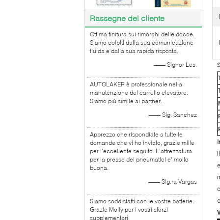
Rassegne del cliente
Ottima finitura sui rimorchi delle docce.
Siamo colpiti dalla sua comunicazione
fluida e dalla sua rapida risposta.
—— Signor Les.
S
AUTOLAKER è professionale nella
manutenzione del carrello elevatore.
Siamo più simile ai partner.
—— Sig. Sanchez
Apprezzo che rispondiate a tutte le
I
domande che vi ho inviato, grazie mille
per l'eccellente seguito. L'attrezzatura
I
per la presse dei pneumatici e' molto
e
buona.
m
—— Sig.ra Vargas
c
Siamo soddisfatti con le vostre batterie.
o
Grazie Molly per i vostri sforzi
supplementari.