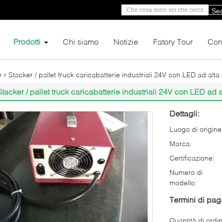
Se
Prodotti
Chi siamo
Notizie
Fatory Tour
Cont
Stacker / pallet truck caricabatterie industriali 24V con LED ad alta
e
Stacker / pallet truck caricabatterie industriali 24V con LED ad a
Dettagli:
Luogo di origine
Marca:
Certificazione:
Numero di
modello:
Termini di pa
Quantità di ordi