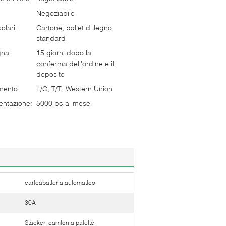
Negoziabile
olari:
Cartone, pallet di legno
standard
gna:
15 giorni dopo la
conferma dell'ordine e il
deposito
mento:
L/C, T/T, Western Union
entazione:
5000 pc al mese
caricabatteria automatico
30A
Stacker, camion a palette