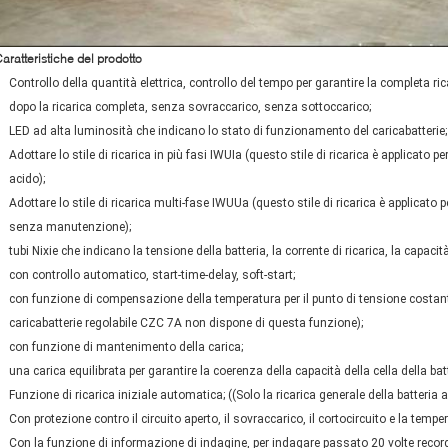
aratteristiche del prodotto
Controllo della quantità elettrica, controllo del tempo per garantire la completa r
dopo la ricarica completa, senza sovraccarico, senza sottoccarico;
LED ad alta luminosità che indicano lo stato di funzionamento del caricabatterie;
Adottare lo stile di ricarica in più fasi IWUIa (questo stile di ricarica è applicato pe
acido);
Adottare lo stile di ricarica multi-fase IWUUa (questo stile di ricarica è applicato p
senza manutenzione);
tubi Nixie che indicano la tensione della batteria, la corrente di ricarica, la capacità,
con controllo automatico, start-time-delay, soft-start;
con funzione di compensazione della temperatura per il punto di tensione costante,
caricabatterie regolabile CZC 7A non dispone di questa funzione);
con funzione di mantenimento della carica;
una carica equilibrata per garantire la coerenza della capacità della cella della batt
Funzione di ricarica iniziale automatica; ((Solo la ricarica generale della batteria 
Con protezione contro il circuito aperto, il sovraccarico, il cortocircuito e la tempe
Con la funzione di informazione di indagine, per indagare passato 20 volte record 