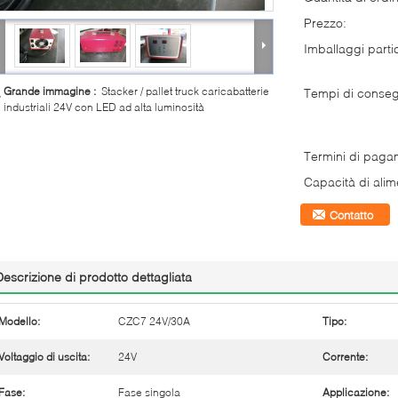
Prezzo:
Imballaggi partic
Grande immagine :
Stacker / pallet truck caricabatterie
Tempi di conse
industriali 24V con LED ad alta luminosità
Termini di paga
Capacità di alim
Contatto
Descrizione di prodotto dettagliata
Modello:
CZC7 24V/30A
Tipo:
Voltaggio di uscita:
24V
Corrente:
Fase:
Fase singola
Applicazione: