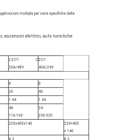
pplicazioni multiple per varie specifiche della
ci, ascensori elettrici, auto turistiche
CZC7-
CZC7-
20A/48V
40A/24V
8
8
20
40
1.44
1.44
48
24
116-160
230-320
220x405x140
220×405
× 140
8.3
8.3