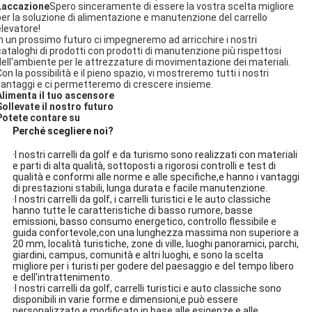
Laccazione
Spero sinceramente di essere la vostra scelta migliore
per la soluzione di alimentazione e manutenzione del carrello
elevatore!
In un prossimo futuro ci impegneremo ad arricchire i nostri
cataloghi di prodotti con prodotti di manutenzione più rispettosi
dell'ambiente per le attrezzature di movimentazione dei materiali.
on la possibilità e il pieno spazio, vi mostreremo tutti i nostri
vantaggi e ci permetteremo di crescere insieme.
Alimenta il tuo ascensore
Sollevate il nostro futuro
Potete contare su
Perché scegliere noi?
·I nostri carrelli da golf e da turismo sono realizzati con materiali
e parti di alta qualità, sottoposti a rigorosi controlli e test di
qualità e conformi alle norme e alle specifiche,e hanno i vantaggi
di prestazioni stabili, lunga durata e facile manutenzione.
·I nostri carrelli da golf, i carrelli turistici e le auto classiche
hanno tutte le caratteristiche di basso rumore, basse
emissioni, basso consumo energetico, controllo flessibile e
guida confortevole,con una lunghezza massima non superiore a
20 mm, località turistiche, zone di ville, luoghi panoramici, parchi,
giardini, campus, comunità e altri luoghi, e sono la scelta
migliore per i turisti per godere del paesaggio e del tempo libero
e dell'intrattenimento.
·I nostri carrelli da golf, carrelli turistici e auto classiche sono
disponibili in varie forme e dimensioni,e può essere
personalizzato e modificato in base alle esigenze e alle