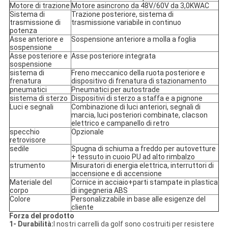
Motore di trazione
Motore asincrono da 48V/60V da 3,0KWAC
Sistema di
Trazione posteriore, sistema di
trasmissione di
trasmissione variabile in continuo
potenza
Asse anteriore e
Sospensione anteriore a molla a foglia
sospensione
Asse posteriore e
Asse posteriore integrata
sospensione
sistema di
Freno meccanico della ruota posteriore e
frenatura
dispositivo di frenatura di stazionamento
pneumatici
Pneumatici per autostrade
sistema di sterzo
Dispositivi di sterzo a staffa e a pignone
Luci e segnali
Combinazione di luci anteriori, segnali di
marcia, luci posteriori combinate, clacson
elettrico e campanello di retro
specchio
Opzionale
retrovisore
sedile
Spugna di schiuma a freddo per autovetture
+ tessuto in cuoio PU ad alto rimbalzo
strumento
Misuratori di energia elettrica, interruttori di
accensione e di accensione
Materiale del
Cornice in acciaio+parti stampate in plastica
corpo
di ingegneria ABS
Colore
Personalizzabile in base alle esigenze del
cliente
Forza del prodotto
1- Durabilità:
I nostri carrelli da golf sono costruiti per resistere