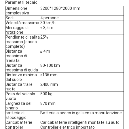
Parametri tecnici
Dimensione
3200*1280*2000 mm
complessiva
Sedi
4 persone
Velocità massima
30 km/h
Min raggio di
≤ 3,5 m
rotazione
Pendiente di salita
25%
massima (carico
completo)
Distanza
≤ 4 m
massima di
frenata
Distanza
80-100 km
massima di guida
Distanza minima
≥136 mm
dal suolo
Distanza tra le
2400 mm
ruote
Peso del veicolo
500 kg
vuoto
Larghezza del
870 mm
binario
batteria di
Batteria a secco in gel senza manutenzione
stoccaggio
Caricabatterie
Caricabatterie intelligenti montate su auto
controller
Controller elettrico importato