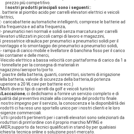
prezzo più competitivo.
I nostri prodotti principali sono i seguenti:
:
. batterie al piombo acido per carrelli elevatori elettrici e veicoli
lettrici,
2- caricabatterie automatiche intelligenti, comprese le batterie ad
alta frequenza e ad alta frequenza,
3- pneumatici neri normali e solidi senza marcatura per carrelli
levatori utilizzati in piccoli campi di lavoro e magazzini,
. pressatrice idraulica per pneumatici a pneumatici solidi per il
montaggio e lo smontaggio dei pneumatici a pneumatici solidi,
- rampa di carico mobile e livellatore di banchina fisso per il carico
dei container e delle merci,
6Veicolo elettrico a bassa velocità con piattaforma di carico da 1 a
3 tonnellate per la consegna di materiali in
magazzino/aeroporto/porto.
. piastre della batteria, guanti, connettori, sistemi di irrigazione
ella batteria, valvole di sicurezza della batteria,di potenza
superiore a 20 W, cavi per batterie ecc.)
Molti diversi tipi di carrelli da golf e veicoli turistici
l
Laccazione
, ci dedichiamo a fornire un servizio completo e di
ualità dal preventivo iniziale alla consegna del prodotto finale.
l nostro impegno per il servizio, la conoscenza e la disponibilità dei
rodotti ci ha reso uno sportello unico per i nostri clienti e le loro
esigenze commerciali.
utti i prodotti pertinenti per i carrelli elevatori sono selezionati da
produttori di prim'ordine con il proprio marchio MYING e
LAKER,supporto da tecnici qualificati in stand-by per qualsiasi
richiesta tecnica online o soluzione post-mercato.