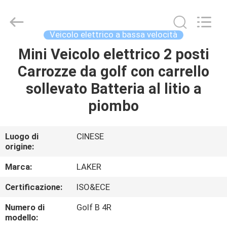
-
2026
LAKER
AUTOPARTS
CO.,LIMITED.
Veicolo elettrico a bassa velocità
All
Rights
Mini Veicolo elettrico 2 posti
CASA
Reserved.
Carrozze da golf con carrello
PRODOTTI
sollevato Batteria al litio a
piombo
CHI
SIAMO
Luogo di
CINESE
origine:
FATORY
Marca:
LAKER
TOUR
Certificazione:
ISO&ECE
Numero di
Golf B 4R
CONTROLLO
modello: