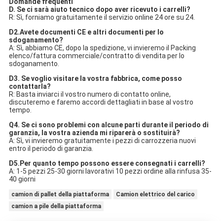
Domande frequenti
D. Se ci sarà aiuto tecnico dopo aver ricevuto i carrelli?
R: Sì, forniamo gratuitamente il servizio online 24 ore su 24.
D2.Avete documenti CE e altri documenti per lo
sdoganamento?
A: Sì, abbiamo CE, dopo la spedizione, vi invieremo il Packing
elenco/fattura commerciale/contratto di vendita per lo
sdoganamento.
D3. Se voglio visitare la vostra fabbrica, come posso
contattarla?
R: Basta inviarci il vostro numero di contatto online,
discuteremo e faremo accordi dettagliati in base al vostro
tempo.
Q4. Se ci sono problemi con alcune parti durante il periodo di
garanzia, la vostra azienda mi riparerà o sostituirà?
A: Sì, vi invieremo gratuitamente i pezzi di carrozzeria nuovi
entro il periodo di garanzia.
D5.Per quanto tempo possono essere consegnati i carrelli?
A: 1-5 pezzi 25-30 giorni lavorativi 10 pezzi ordine alla rinfusa 35-
40 giorni
camion di pallet della piattaforma
Camion elettrico del carico
camion a pile della piattaforma