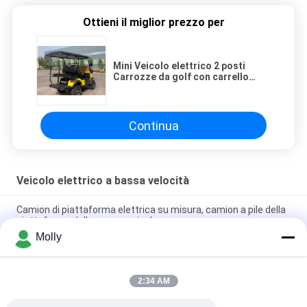
Ottieni il miglior prezzo per
Mini Veicolo elettrico 2 posti
Carrozze da golf con carrello
sollevato Batteria al litio a piombo
Continua
Veicolo elettrico a bassa velocità
Camion di piattaforma elettrica su misura, camion a pile della
piattaforma della carrozza inclusa
Molly
Veicolo da carico elettrico a batteria al litio con piattaforma di
carico e ringhiera pieghevole
2:34 AM
Veicolo girante del camion di piattaforma elettrica di 4 sedili
con Zero Emission rispettoso dell'ambiente