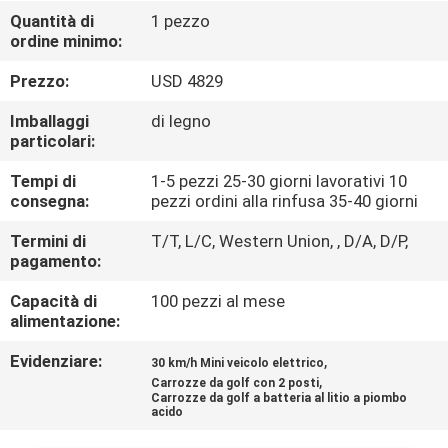
DI
Quantità di
1 pezzo
ordine minimo:
QUALITÀ
Prezzo:
USD 4829
CONTATTACI
Imballaggi
di legno
particolari:
NOTIZIE
Tempi di
1-5 pezzi 25-30 giorni lavorativi 10
consegna:
pezzi ordini alla rinfusa 35-40 giorni
MAPPA
Termini di
T/T, L/C, Western Union, , D/A, D/P,
pagamento:
DEL
Capacità di
100 pezzi al mese
SITO
alimentazione:
Evidenziare:
,
30 km/h Mini veicolo elettrico
INFORMATIVA
,
Carrozze da golf con 2 posti
SULLA
Carrozze da golf a batteria al litio a piombo
acido
PRIVACY