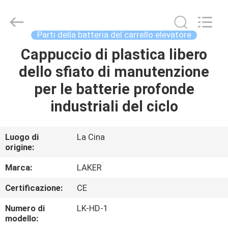
-
2026
LAKER
AUTOPARTS
CO.,LIMITED.
Parti della batteria del carrello elevatore
All
Rights
Cappuccio di plastica libero
CASA
Reserved.
dello sfiato di manutenzione
PRODOTTI
per le batterie profonde
industriali del ciclo
CHI
SIAMO
Luogo di
La Cina
origine:
FATORY
Marca:
LAKER
TOUR
Certificazione:
CE
Numero di
LK-HD-1
CONTROLLO
modello: