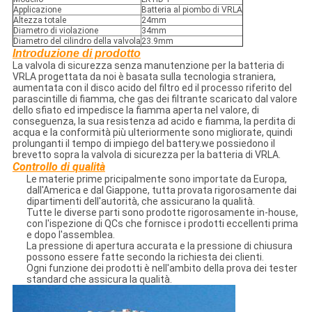
Applicazione
Batteria al piombo di VRLA
Altezza totale
24mm
Diametro di violazione
34mm
Diametro del cilindro della valvola
23.9mm
Introduzione di prodotto
La valvola di sicurezza senza manutenzione per la batteria di
VRLA progettata da noi è basata sulla tecnologia straniera,
aumentata con il disco acido del filtro ed il processo riferito del
parascintille di fiamma, che gas dei filtrante scaricato dal valore
dello sfiato ed impedisce la fiamma aperta nel valore, di
conseguenza, la sua resistenza ad acido e fiamma, la perdita di
acqua e la conformità più ulteriormente sono migliorate, quindi
prolunganti il tempo di impiego del battery.we possiedono il
brevetto sopra la valvola di sicurezza per la batteria di VRLA.
Controllo di qualità
Le materie prime pricipalmente sono importate da Europa,
dall'America e dal Giappone, tutta provata rigorosamente dai
dipartimenti dell'autorità, che assicurano la qualità.
Tutte le diverse parti sono prodotte rigorosamente in-house,
con l'ispezione di QCs che fornisce i prodotti eccellenti prima
e dopo l'assemblea.
La pressione di apertura accurata e la pressione di chiusura
possono essere fatte secondo la richiesta dei clienti.
Ogni funzione dei prodotti è nell'ambito della prova dei tester
standard che assicura la qualità.