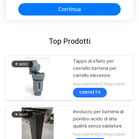
Continua
Top Prodotti
Tappo di sfiato per
cestello batteria per
carrello elevatore
Negoziabile MOQ:Negoziabile
CONTATTO
Involucro per batteria al
piombo-acido di alta
qualità senza saldature
con materiale PP vergine
Negoziabile MOQ:Negoziabile