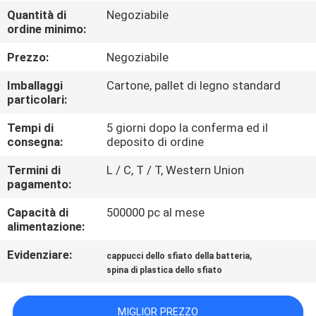
DI
Quantità di
Negoziabile
ordine minimo:
QUALITÀ
Prezzo:
Negoziabile
CONTATTACI
Imballaggi
Cartone, pallet di legno standard
particolari:
NOTIZIE
Tempi di
5 giorni dopo la conferma ed il
consegna:
deposito di ordine
MAPPA
Termini di
L / C, T / T, Western Union
pagamento:
DEL
Capacità di
500000 pc al mese
SITO
alimentazione:
Evidenziare:
,
cappucci dello sfiato della batteria
INFORMATIVA
spina di plastica dello sfiato
SULLA
PRIVACY
MIGLIOR PREZZO