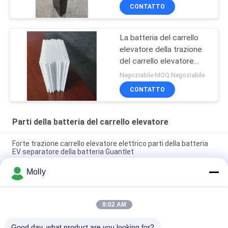
al 100% e dimensioni
CONTATTO
personalizzabili - Scatola
BCI
La batteria del carrello
elevatore della trazione
del carrello elevatore
parte il guantone di
Negoziabile MOQ:Negoziabile
protezione della batteria
CONTATTO
tessuto 15tubesTubular
Parti della batteria del carrello elevatore
Forte trazione carrello elevatore elettrico parti della batteria
EV separatore della batteria Guantlet
Molly
Colore professionale del nero della vite di Bolt della batteria
della trazione M10 con la testa della plastica
Parti della batteria del carrello elevatore di dimensione m.,
8:02 AM
lunghezza 67mm pp materiali del galleggiante della spina dello
sfiato della batteria
Good day, what product are you looking for?