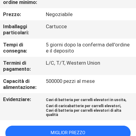
ordine minimo:
DI
QUALITÀ
Prezzo:
Negoziabile
Imballaggi
Cartucce
CONTATTACI
particolari:
Tempi di
5 giorni dopo la conferma dell'ordine
consegna:
e il deposito
NOTIZIE
Termini di
L/C, T/T, Western Union
pagamento:
MAPPA
Capacità di
500000 pezzi al mese
DEL
alimentazione:
SITO
Evidenziare:
,
Cavi di batteria per carrelli elevatori in uscita
,
Cavi di caricabatterie per carrelli elevatori
INFORMATIVA
Cavi di batteria per carrelli elevatori di alta
qualità
SULLA
PRIVACY
MIGLIOR PREZZO