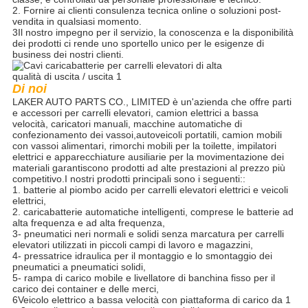
2. Fornire ai clienti consulenza tecnica online o soluzioni post-
vendita in qualsiasi momento.
3Il nostro impegno per il servizio, la conoscenza e la disponibilità
dei prodotti ci rende uno sportello unico per le esigenze di
business dei nostri clienti.
Di noi
LAKER AUTO PARTS CO., LIMITED è un'azienda che offre parti
e accessori per carrelli elevatori, camion elettrici a bassa
velocità, caricatori manuali, macchine automatiche di
confezionamento dei vassoi,autoveicoli portatili, camion mobili
con vassoi alimentari, rimorchi mobili per la toilette, impilatori
elettrici e apparecchiature ausiliarie per la movimentazione dei
materiali garantiscono prodotti ad alte prestazioni al prezzo più
competitivo.I nostri prodotti principali sono i seguenti::
1. batterie al piombo acido per carrelli elevatori elettrici e veicoli
elettrici,
2. caricabatterie automatiche intelligenti, comprese le batterie ad
alta frequenza e ad alta frequenza,
3- pneumatici neri normali e solidi senza marcatura per carrelli
elevatori utilizzati in piccoli campi di lavoro e magazzini,
4- pressatrice idraulica per il montaggio e lo smontaggio dei
pneumatici a pneumatici solidi,
5- rampa di carico mobile e livellatore di banchina fisso per il
carico dei container e delle merci,
6Veicolo elettrico a bassa velocità con piattaforma di carico da 1