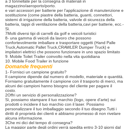
a 3 tonnellate per la consegna di materiali in
magazzino/aeroporto/porto.
e vari accessori per batterie per l'applicazione di manutenzione e
sostituzione (come piastre della batteria, guanti, connettori,
sistemi di irrigazione della batteria, valvole di sicurezza della
batteria, tappi di ventilazione della batteria,cavi per batterie, ecc.-
Sì.
7Molti diversi tipi di carrelli da golf e veicoli turistici
8- una gamma di veicoli da lavoro che possono
confortevolmente imballare e trasportare oggetti (Hand Palle
Truck,Automatic Pallet Truck,CRAWLER Dumper Truck) e
impilatori elettrici che possono funzionare in uno spazio limitato
9. Mobile Toilet Trailer coinvolto nella vita quotidiana
10. Mobile Food Trailer in funzione
Domande frequenti
1- Fornisci un campione gratuito?
Il campione dipende dal numero di modello, materiale e quantità.
Forniamo gratuitamente il campione con il trasporto di merci, ma
alcuni dei campioni hanno bisogno del cliente per pagare il
costo.
2Offri un servizio di personalizzazione?
Sì, possiamo stampare il tuo marchio (logo, opere d'arte) sui
prodotti o incidere il tuo marchio con il laser. Possiamo
personalizzare il tuo imballaggio secondo il tuo disegno.Tutti i
diritti di proprietà dei clienti e abbiamo promesso di non rivelare
alcuna informazione.
3Che mi dici del tempo di consegna?
La maggior parte degli ordini verrà spedita entro 3-10 giorni dal