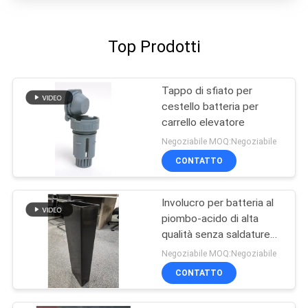
Top Prodotti
Tappo di sfiato per
cestello batteria per
carrello elevatore
Negoziabile MOQ:Negoziabile
CONTATTO
Involucro per batteria al
piombo-acido di alta
qualità senza saldature
con materiale PP vergine
Negoziabile MOQ:Negoziabile
al 100% e dimensioni
CONTATTO
personalizzabili - Scatola
BCI