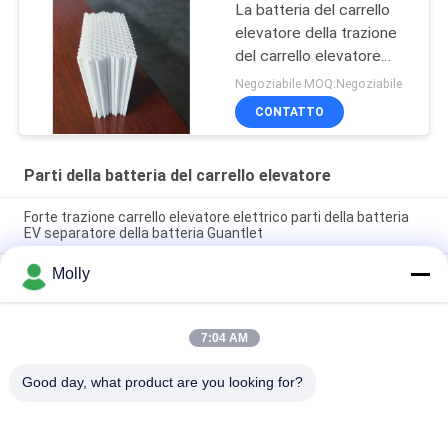
La batteria del carrello
elevatore della trazione
del carrello elevatore
parte il guantone di
Negoziabile MOQ:Negoziabile
protezione della batteria
CONTATTO
tessuto 15tubesTubular
Parti della batteria del carrello elevatore
Forte trazione carrello elevatore elettrico parti della batteria
EV separatore della batteria Guantlet
Molly
Colore professionale del nero della vite di Bolt della batteria
della trazione M10 con la testa della plastica
Parti della batteria del carrello elevatore di dimensione m.,
7:04 AM
lunghezza 67mm pp materiali del galleggiante della spina dello
sfiato della batteria
Good day, what product are you looking for?
Categorie popolari
Tutti