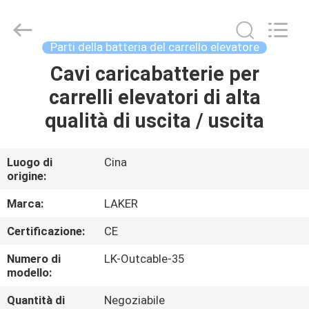
-
2026
LAKER
AUTOPARTS
CO.,LIMITED.
Parti della batteria del carrello elevatore
All
Rights
Cavi caricabatterie per
CASA
Reserved.
carrelli elevatori di alta
PRODOTTI
qualità di uscita / uscita
CHI
Luogo di
Cina
origine:
SIAMO
Marca:
LAKER
FATORY
Certificazione:
CE
TOUR
Numero di
LK-Outcable-35
modello:
CONTROLLO
Quantità di
Negoziabile