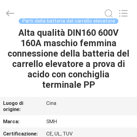
-
2026
LAKER
AUTOPARTS
CO.,LIMITED.
Parti della batteria del carrello elevatore
All
Rights
Alta qualità DIN160 600V
CASA
Reserved.
160A maschio femmina
PRODOTTI
connessione della batteria del
carrello elevatore a prova di
CHI
acido con conchiglia
SIAMO
terminale PP
FATORY
Luogo di
Cina
origine:
TOUR
Marca:
SMH
CONTROLLO
Certificazione:
CE, UL, TUV