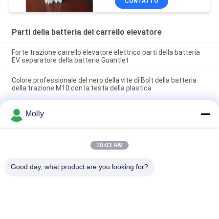
CONTATTO
tessuto 15tubesTubular
Parti della batteria del carrello elevatore
Forte trazione carrello elevatore elettrico parti della batteria
EV separatore della batteria Guantlet
Colore professionale del nero della vite di Bolt della batteria
della trazione M10 con la testa della plastica
Parti della batteria del carrello elevatore di dimensione m.,
Molly
lunghezza 67mm pp materiali del galleggiante della spina dello
sfiato della batteria
10:03 AM
Categorie popolari
Tutti
Good day, what product are you looking for?
Parti Della Batteria 
Batteria Della 
Del Carrello 
Trazione Del 
Elevatore
Carrello Elevatore
Carrello Elevatore 
Connessione Della 