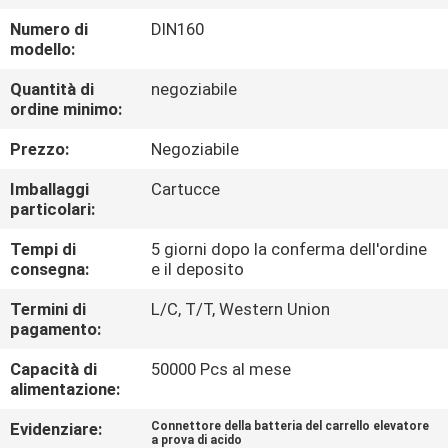
DI
Numero di
DIN160
QUALITÀ
modello:
Quantità di
negoziabile
CONTATTACI
ordine minimo:
Prezzo:
Negoziabile
NOTIZIE
Imballaggi
Cartucce
particolari:
MAPPA
Tempi di
5 giorni dopo la conferma dell'ordine
DEL
consegna:
e il deposito
SITO
Termini di
L/C, T/T, Western Union
pagamento:
INFORMATIVA
Capacità di
50000 Pcs al mese
alimentazione:
SULLA
Evidenziare:
Connettore della batteria del carrello elevatore
PRIVACY
a prova di acido