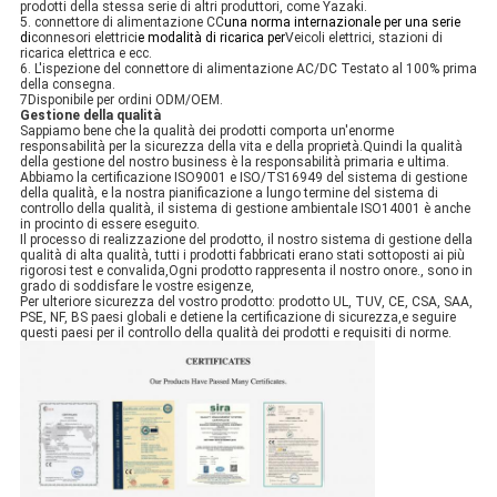
prodotti della stessa serie di altri produttori, come Yazaki.
5. connettore di alimentazione CC
una norma internazionale per una serie
di
connesori elettrici
e modalità di ricarica per
Veicoli elettrici, stazioni di
ricarica elettrica e ecc.
6. L'ispezione del connettore di alimentazione AC/DC
Testato al 100% prima
della consegna.
7Disponibile per ordini ODM/OEM.
Gestione della qualità
Sappiamo bene che la qualità dei prodotti comporta un'enorme
responsabilità per la sicurezza della vita e della proprietà.Quindi la qualità
della gestione del nostro business è la responsabilità primaria e ultima.
Abbiamo la certificazione ISO9001 e ISO/TS16949 del sistema di gestione
della qualità, e la nostra pianificazione a lungo termine del sistema di
controllo della qualità, il sistema di gestione ambientale ISO14001 è anche
in procinto di essere eseguito.
Il processo di realizzazione del prodotto, il nostro sistema di gestione della
qualità di alta qualità, tutti i prodotti fabbricati erano stati sottoposti ai più
rigorosi test e convalida,Ogni prodotto rappresenta il nostro onore., sono in
grado di soddisfare le vostre esigenze,
Per ulteriore sicurezza del vostro prodotto: prodotto UL, TUV, CE, CSA, SAA,
PSE, NF, BS paesi globali e detiene la certificazione di sicurezza,e seguire
questi paesi per il controllo della qualità dei prodotti e requisiti di norme.