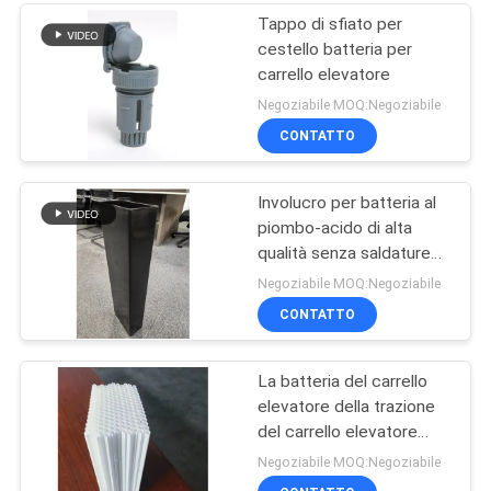
Tappo di sfiato per
cestello batteria per
carrello elevatore
Negoziabile MOQ:Negoziabile
CONTATTO
Involucro per batteria al
piombo-acido di alta
qualità senza saldature
con materiale PP vergine
Negoziabile MOQ:Negoziabile
al 100% e dimensioni
CONTATTO
personalizzabili - Scatola
BCI
La batteria del carrello
elevatore della trazione
del carrello elevatore
parte il guantone di
Negoziabile MOQ:Negoziabile
protezione della batteria