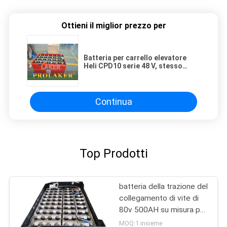
Ottieni il miglior prezzo per
Batteria per carrello elevatore
Heli CPD10 serie 48 V, stesso
modello della batteria per carrello
elevatore Heli da 2 tonnellate 48 V
400 Ah
Continua
Top Prodotti
batteria della trazione del
collegamento di vite di
80v 500AH su misura per
il carrello elevatore di
MOQ:1 insieme