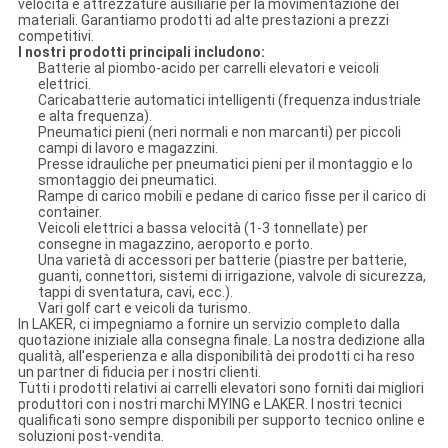
velocità e attrezzature ausiliarie per la movimentazione dei
materiali. Garantiamo prodotti ad alte prestazioni a prezzi
competitivi.
I nostri prodotti principali includono:
Batterie al piombo-acido per carrelli elevatori e veicoli
elettrici.
Caricabatterie automatici intelligenti (frequenza industriale
e alta frequenza).
Pneumatici pieni (neri normali e non marcanti) per piccoli
campi di lavoro e magazzini.
Presse idrauliche per pneumatici pieni per il montaggio e lo
smontaggio dei pneumatici.
Rampe di carico mobili e pedane di carico fisse per il carico di
container.
Veicoli elettrici a bassa velocità (1-3 tonnellate) per
consegne in magazzino, aeroporto e porto.
Una varietà di accessori per batterie (piastre per batterie,
guanti, connettori, sistemi di irrigazione, valvole di sicurezza,
tappi di sventatura, cavi, ecc.).
Vari golf cart e veicoli da turismo.
In LAKER, ci impegniamo a fornire un servizio completo dalla
quotazione iniziale alla consegna finale. La nostra dedizione alla
qualità, all'esperienza e alla disponibilità dei prodotti ci ha reso
un partner di fiducia per i nostri clienti.
Tutti i prodotti relativi ai carrelli elevatori sono forniti dai migliori
produttori con i nostri marchi MYING e LAKER. I nostri tecnici
qualificati sono sempre disponibili per supporto tecnico online e
soluzioni post-vendita.