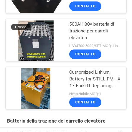
MHE
CONTATTO
500AH 80v batteria di
trazione per carrelli
elevatori
USD4700-5000/SET MOQ:1 insieme
CONTATTO
Customized Lithium
Battery for STILL FM - X
17 Forklift Replacing
48V/775AH Lead - Acid
Negoziabile MOQ:1
Battery to 51.2V 690AH
CONTATTO
Lithium Battery
Batteria della trazione del carrello elevatore