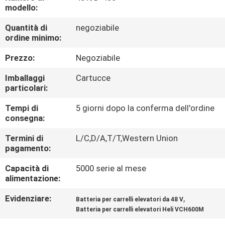
DI
modello:
QUALITÀ
Quantità di
negoziabile
ordine minimo:
CONTATTACI
Prezzo:
Negoziabile
Imballaggi
Cartucce
NOTIZIE
particolari:
Tempi di
5 giorni dopo la conferma dell'ordine
SITEMAP
consegna:
Termini di
L/C,D/A,T/T,Western Union
pagamento:
INFORMATIVA
SULLA
Capacità di
5000 serie al mese
alimentazione:
PRIVACY
Evidenziare:
,
Batteria per carrelli elevatori da 48 V
Batteria per carrelli elevatori Heli VCH600M