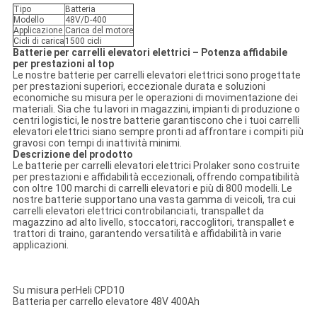
Tipo
Batteria
Modello
48V/D-400
Applicazione
Carica del motore
Cicli di carica
1500 cicli
Batterie per carrelli elevatori elettrici – Potenza affidabile
per prestazioni al top
Le nostre batterie per carrelli elevatori elettrici sono progettate
per prestazioni superiori, eccezionale durata e soluzioni
economiche su misura per le operazioni di movimentazione dei
materiali. Sia che tu lavori in magazzini, impianti di produzione o
centri logistici, le nostre batterie garantiscono che i tuoi carrelli
elevatori elettrici siano sempre pronti ad affrontare i compiti più
gravosi con tempi di inattività minimi.
Descrizione del prodotto
Le batterie per carrelli elevatori elettrici Prolaker sono costruite
per prestazioni e affidabilità eccezionali, offrendo compatibilità
con oltre 100 marchi di carrelli elevatori e più di 800 modelli. Le
nostre batterie supportano una vasta gamma di veicoli, tra cui
carrelli elevatori elettrici controbilanciati, transpallet da
magazzino ad alto livello, stoccatori, raccoglitori, transpallet e
trattori di traino, garantendo versatilità e affidabilità in varie
applicazioni.
Su misura perHeli CPD10
Batteria per carrello elevatore 48V 400Ah