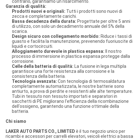
contrario, garantiamo un risarcimento.
Garanzia di qualità:
Prodotti nuovi e originali:
Tutti i prodotti sono nuovi di
zecca e completamente carichi.
Bassa decadenza della durata:
Progettate per oltre 5 anni
di utilizzo, con solo un decadimento annuale del 5% della
scarica.
Design sicuro con collegamento morbido:
Riduce i tassi di
guasto e facilita la manutenzione, prevenendo fuoriuscite di
liquidi e cortocircuiti.
Alloggiamento durevole in plastica espansa:
Il nostro
processo di immersione in plastica espansa protegge dalla
corrosione.
Celle della batteria di qualità:
La fusione in lega multipla
garantisce una forte resistenza alla corrosione e la
consistenza della batteria.
Tecnologia avanzata:
Con tecnologia di termosaldatura
completamente automatizzata, le nostre batterie sono
antiurto, a prova di perdite e resistenti alle alte temperature.
Tubi in tessuto non tessuto importati e separatori in
sacchetti di PE migliorano l'efficienza della ricombinazione
dell'ossigeno, garantendo una funzione ottimale della
batteria.
Chi siamo
LAKER AUTO PARTS CO., LIMITED
è il tuo negozio unico per
ricambi e accessori per carrelli elevatori, veicoli elettrici a bassa