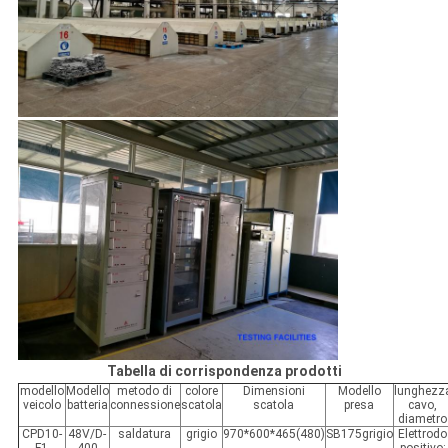
Tabella di corrispondenza prodotti
modello
Modello
metodo di
colore
Dimensioni
Modello
lunghezz
veicolo
batteria
connessione
scatola
scatola
presa
cavo,
diametro
CPD10-
48V/D-
saldatura
grigio
970*600*465(480)
SB175grigio
Elettrodo