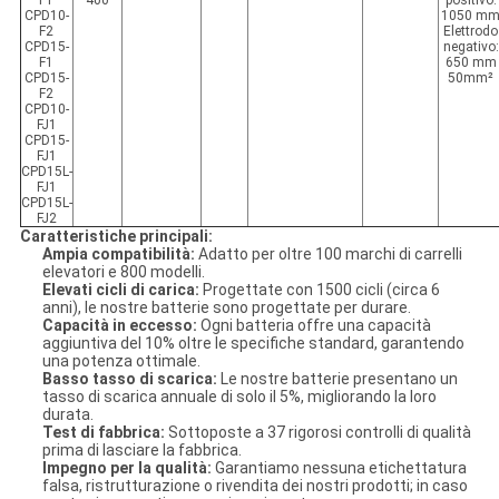
F1
400
positivo:
CPD10-
1050 m
F2
Elettrodo
CPD15-
negativo:
F1
650 mm
CPD15-
50mm²
F2
CPD10-
FJ1
CPD15-
FJ1
CPD15L-
FJ1
CPD15L-
FJ2
Caratteristiche principali:
Ampia compatibilità:
Adatto per oltre 100 marchi di carrelli
elevatori e 800 modelli.
Elevati cicli di carica:
Progettate con 1500 cicli (circa 6
anni), le nostre batterie sono progettate per durare.
Capacità in eccesso:
Ogni batteria offre una capacità
aggiuntiva del 10% oltre le specifiche standard, garantendo
una potenza ottimale.
Basso tasso di scarica:
Le nostre batterie presentano un
tasso di scarica annuale di solo il 5%, migliorando la loro
durata.
Test di fabbrica:
Sottoposte a 37 rigorosi controlli di qualità
prima di lasciare la fabbrica.
Impegno per la qualità:
Garantiamo nessuna etichettatura
falsa, ristrutturazione o rivendita dei nostri prodotti; in caso