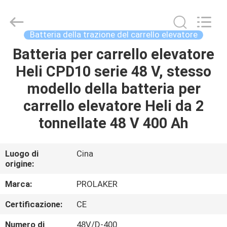
-
2026
LAKER
AUTOPARTS
CO.,LIMITED.
Batteria della trazione del carrello elevatore
All
Rights
Batteria per carrello elevatore
CASA
Reserved.
Heli CPD10 serie 48 V, stesso
PRODOTTI
modello della batteria per
carrello elevatore Heli da 2
CHI
tonnellate 48 V 400 Ah
SIAMO
Luogo di
Cina
origine:
FATORY
TOUR
Marca:
PROLAKER
Certificazione:
CE
CONTROLLO
Numero di
48V/D-400