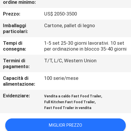
ordine minimo:
DI
QUALITÀ
Prezzo:
US$ 2050-3500
Imballaggi
Cartone, pallet di legno
CONTATTACI
particolari:
Tempi di
1-5 set 25-30 giorni lavorativi. 10 set
consegna:
per ordinazione in blocco 35-40 giorni
NOTIZIE
Termini di
T/T, L/C, Western Union
pagamento:
MAPPA
Capacità di
100 serie/mese
DEL
alimentazione:
SITO
Evidenziare:
,
Vendita a caldo Fast Food Trailer
,
Full Kitchen Fast Food Trailer
INFORMATIVA
Fast Food Trailer in vendita
SULLA
MIGLIOR PREZZO
PRIVACY