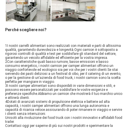
Perché scegliere noi?
1I nostri carrelli alimentari sono realizzati con materiali e parti di altissima
qualità, garantendo durevolezza e longevità.Ogni camion è sottoposto a
rigorosi controlli di qualità e test per soddisfare gli standard del settore,
garantendo un veicolo affidabile ed efficiente per la vostra impresa.
2Con caratteristiche quali basso rumore, basse emissioni e basso
consumo energetico, i nostri camion per camper alimentari offrono un
viaggio confortevole ed ecologico sia per voi che per i vostri clienti.Se stai
servendo dei pasti deliziosi a un festival di cibo, per il catering di un evento,
o per la gestione di un'azienda di food truck, i nostri camion sono la scelta
perfetta per mangiare in viaggio.
3I nostri camper alimentari sono disponibili in varie dimensioni e stili, e
possono essere personalizzati per soddisfare le vostre esigenze e
preferenze specifiche.Abbiamo un camion che mostrerà il tuo marchio unico
e attirerà clienti.
4Dotati di avanzati sistemi di propulsione elettrica e batterie ad alta
capacità, i nostri camper alimentari offrono una lunga autonomia e
capacità di ricarica veloce.assicurando di poter rimanere in viaggio e servire
i clienti senza interruzioni.
Unisciti alla rivoluzione dei food truck con i nostri innovativi e affidabili food
trailer.
Contattaci oggi per saperne di più sui nostri prodotti e sperimentare la