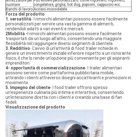
attrezzature per
Può essere personalizzato, come frigorifero, frigorifero,
cucinare
congelatore, griglia, hot dog, popcorn, cappuccio ecc.
Banchi di lavoro
Acciaio inossidabile
Forza del prodotto
1. versatilità
- I rimorchi alimentari possono essere facilmente
personalizzati per servire una vasta gamma di alimenti,
rendendoli adatti a vari eventi e mercati.
2Mobilità -
I rimorchi alimentari possono essere facilmente
trasportati da un luogo all'altro, consentendo una maggiore
flessibilità nel raggiungere diversi segmenti di clientela.
3. Redditivo
- L'avvio di un'attività di food trailer richiede in
genere un investimento iniziale inferiore rispetto a un ristorante
fisico, il che lo rende un'opzione più conveniente per gli aspiranti
imprenditori.
4- opportunità di commercializzazione
- I trailer alimentari
possono servire come piattaforma pubblicitaria mobile,
attirando i clienti attraverso disegni accattivanti e promozioni in
movimento.
5. Impegno del cliente
- I food trailer offrono spesso
un'esperienza culinaria più intima e interattiva, consentendo
un'interazione diretta con i clienti e creando una base di fan
fedeli.
Visualizzazione del prodotto