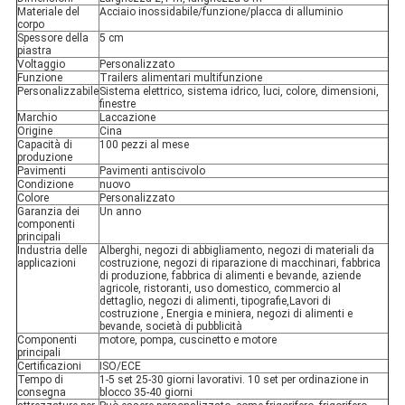
Materiale del
Acciaio inossidabile/funzione/placca di alluminio
corpo
Spessore della
5 cm
piastra
Voltaggio
Personalizzato
Funzione
Trailers alimentari multifunzione
Personalizzabile
Sistema elettrico, sistema idrico, luci, colore, dimensioni,
finestre
Marchio
Laccazione
Origine
Cina
Capacità di
100 pezzi al mese
produzione
Pavimenti
Pavimenti antiscivolo
Condizione
nuovo
Colore
Personalizzato
Garanzia dei
Un anno
componenti
principali
Industria delle
Alberghi, negozi di abbigliamento, negozi di materiali da
applicazioni
costruzione, negozi di riparazione di macchinari, fabbrica
di produzione, fabbrica di alimenti e bevande, aziende
agricole, ristoranti, uso domestico, commercio al
dettaglio, negozi di alimenti, tipografie,Lavori di
costruzione , Energia e miniera, negozi di alimenti e
bevande, società di pubblicità
Componenti
motore, pompa, cuscinetto e motore
principali
Certificazioni
ISO/ECE
Tempo di
1-5 set 25-30 giorni lavorativi. 10 set per ordinazione in
consegna
blocco 35-40 giorni