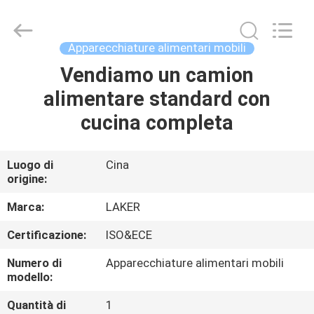
-
2026
LAKER
AUTOPARTS
CO.,LIMITED.
Apparecchiature alimentari mobili
All
Rights
Vendiamo un camion
CASA
Reserved.
alimentare standard con
PRODOTTI
cucina completa
CHI
Luogo di
Cina
origine:
SIAMO
Marca:
LAKER
FATORY
Certificazione:
ISO&ECE
TOUR
Numero di
Apparecchiature alimentari mobili
modello:
CONTROLLO
Quantità di
1